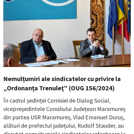
Nemulțumiri ale sindicatelor cu privire la
„Ordonanța Trenuleț” (OUG 156/2024)
În cadrul ședinței Comisiei de Dialog Social,
vicepreședintele Consiliului Județean Maramureș
din partea USR Maramureș, Vlad Emanuel Duruș,
alături de prefectul județului, Rudolf Stauder, au
discutat nemulțumirile sindicatelor referitoare la