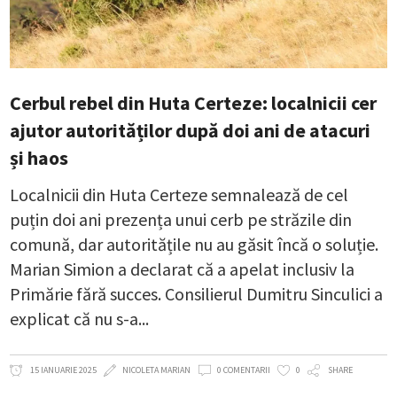
Cerbul rebel din Huta Certeze: localnicii cer
ajutor autorităților după doi ani de atacuri
și haos
Localnicii din Huta Certeze semnalează de cel
puțin doi ani prezența unui cerb pe străzile din
comună, dar autoritățile nu au găsit încă o soluție.
Marian Simion a declarat că a apelat inclusiv la
Primărie fără succes. Consilierul Dumitru Sinculici a
explicat că nu s-a
15 IANUARIE 2025
NICOLETA MARIAN
0 COMENTARII
0
SHARE