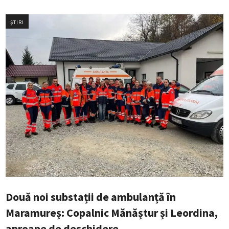
ȘTIRI
Două noi substații de ambulanță în
Maramureș: Copalnic Mănăștur și Leordina,
aproape de deschidere