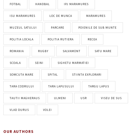
FOTBAL
HANDBAL
IPJ MARAMURES
ISU MARAMURES
LOC DE MUNCA
MARAMURES
MUZEUL SATULUI
PARCARE
POIENILE DE SUB MUNTE
POLITIA LOCALA
POLITIA RUTIERA
RECEA
ROMANIA
RUGBY
SALVAMONT
SATU MARE
SCOALA
SEINI
SIGHETU MARMATIEI
SOMCUTA MARE
SPITAL
STIINTA EXPLORARI
TARA CODRULUI
TARA LAPUSULUI
TARGU LAPUS
TAUTII MAGHERAUS
ULMENI
USR
VISEU DE SUS
VLAD DURUS
VOLEI
OUR AUTHORS