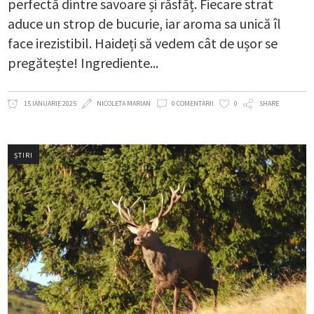
perfectă dintre savoare și răsfăț. Fiecare strat
aduce un strop de bucurie, iar aroma sa unică îl
face irezistibil. Haideți să vedem cât de ușor se
pregătește! Ingrediente
15 IANUARIE 2025
NICOLETA MARIAN
0 COMENTARII
0
SHARE
ȘTIRI