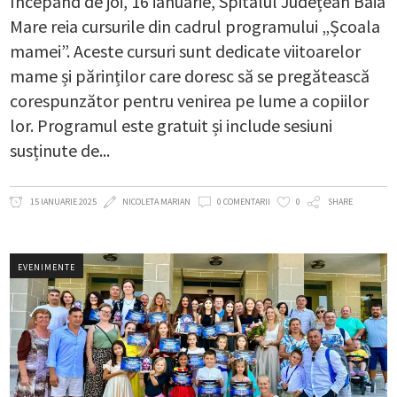
Începând de joi, 16 ianuarie, Spitalul Județean Baia
Mare reia cursurile din cadrul programului „Școala
mamei”. Aceste cursuri sunt dedicate viitoarelor
mame și părinților care doresc să se pregătească
corespunzător pentru venirea pe lume a copiilor
lor. Programul este gratuit și include sesiuni
susținute de
15 IANUARIE 2025
NICOLETA MARIAN
0 COMENTARII
0
SHARE
EVENIMENTE