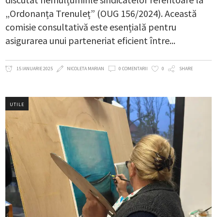
„Ordonanța Trenuleț” (OUG 156/2024). Această
comisie consultativă este esențială pentru
asigurarea unui parteneriat eficient între
15 IANUARIE 2025
NICOLETA MARIAN
0 COMENTARII
0
SHARE
UTILE