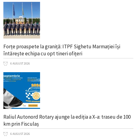
Forțe proaspete la graniță: ITPF Sighetu Marmației își
întărește echipa cu opt tineri ofițeri
6 AUGUST 2026
Raliul Autonord Rotary ajunge la ediția a X‑a: traseu de 100
km prin Fisculaș
6 AUGUST 2026