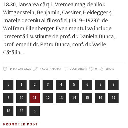
18.30, lansarea cărții „Vremea magicienilor.
Wittgenstein, Benjamin, Cassirer, Heidegger și
marele deceniu al filosofiei (1919–1929)” de
Wolfram Eilenberger. Evenimentul va include
prezentări susținute de prof. dr. Daniela Dunca,
prof. emerit dr. Petru Dunca, conf. dr. Vasile
Cătălin
14 IANUARIE 2025
NICOLETA MARIAN
0 COMENTARII
0
SHARE
1
2
3
4
5
6
7
8
9
10
11
12
13
14
15
16
17
18
19
PROMOTED POST