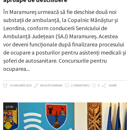
În Maramureș urmează să fie deschise două noi
substații de ambulanță, la Copalnic Mănăștur și
Leordina, conform conducerii Serviciului de
Ambulanță Județean (SAJ) Maramureș. Acestea
vor deveni funcționale după finalizarea procesului
de ocupare a posturilor pentru asistenți medicali și
șoferi de autosanitare. Concursurile pentru
ocuparea
15 IANUARIE 2025
NICOLETA MARIAN
1 COMENTARIU
0
SHARE
ȘTIRI