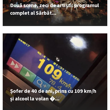
Două scene, zeci de artiști: programul
complet al Sărbăt...
Șofer de 40 de ani, prins cu 109 km/h
și alcool la volan �...