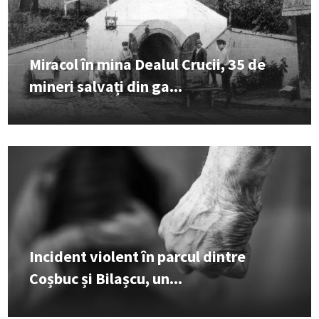
Miracol în mina Dealul Crucii, 35 de
mineri salvați din ga...
Incident violent în parcul dintre
Coșbuc și Bilașcu, un...