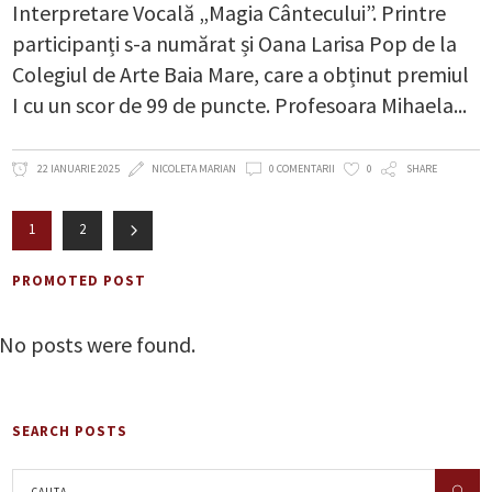
Interpretare Vocală „Magia Cântecului”. Printre
participanți s-a numărat și Oana Larisa Pop de la
Colegiul de Arte Baia Mare, care a obținut premiul
I cu un scor de 99 de puncte. Profesoara Mihaela
22 IANUARIE 2025
NICOLETA MARIAN
0 COMENTARII
0
SHARE
1
2
PROMOTED POST
No posts were found.
SEARCH POSTS