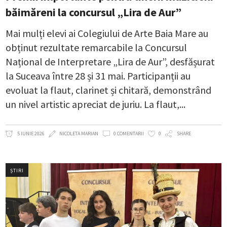
băimăreni la concursul „Lira de Aur”
Mai mulți elevi ai Colegiului de Arte Baia Mare au
obținut rezultate remarcabile la Concursul
Național de Interpretare „Lira de Aur”, desfășurat
la Suceava între 28 și 31 mai. Participanții au
evoluat la flaut, clarinet și chitară, demonstrând
un nivel artistic apreciat de juriu. La flaut,
5 IUNIE 2026
NICOLETA MARIAN
0 COMENTARII
0
SHARE
ȘTIRI