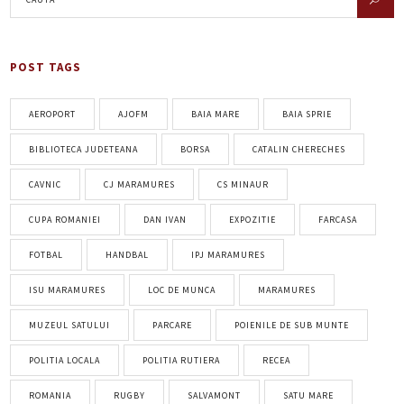
POST TAGS
AEROPORT
AJOFM
BAIA MARE
BAIA SPRIE
BIBLIOTECA JUDETEANA
BORSA
CATALIN CHERECHES
CAVNIC
CJ MARAMURES
CS MINAUR
CUPA ROMANIEI
DAN IVAN
EXPOZITIE
FARCASA
FOTBAL
HANDBAL
IPJ MARAMURES
ISU MARAMURES
LOC DE MUNCA
MARAMURES
MUZEUL SATULUI
PARCARE
POIENILE DE SUB MUNTE
POLITIA LOCALA
POLITIA RUTIERA
RECEA
ROMANIA
RUGBY
SALVAMONT
SATU MARE