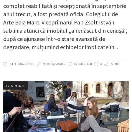
complet reabilitată și recepționată în septembrie
anul trecut, a fost predată oficial Colegiului de
Arte Baia Mare. Viceprimarul Pap Zsolt István
sublinia atunci că imobilul „a renăscut din cenușă”,
după ce ajunsese într-o stare avansată de
degradare, mulțumind echipelor implicate în
14 FEBRUARIE 2026
NICOLETA MARIAN
0 COMENTARII
0
SHARE
EVENIMENTE