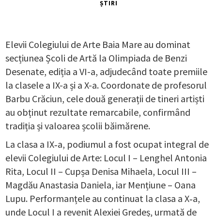
ȘTIRI
Elevii Colegiului de Arte Baia Mare au dominat
secțiunea Școli de Artă la Olimpiada de Benzi
Desenate, ediția a VI-a, adjudecând toate premiile
la clasele a IX-a și a X-a. Coordonate de profesorul
Barbu Crăciun, cele două generații de tineri artiști
au obținut rezultate remarcabile, confirmând
tradiția și valoarea școlii băimărene.
La clasa a IX‑a, podiumul a fost ocupat integral de
elevii Colegiului de Arte: Locul I – Lenghel Antonia
Rita, Locul II – Cupșa Denisa Mihaela, Locul III –
Magdău Anastasia Daniela, iar Mențiune – Oana
Lupu. Performanțele au continuat la clasa a X‑a,
unde Locul I a revenit Alexiei Gredeș, urmată de