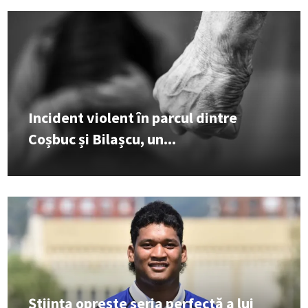
Incident violent în parcul dintre
Coșbuc și Bilașcu, un...
Știința oprește seria perfectă a lui