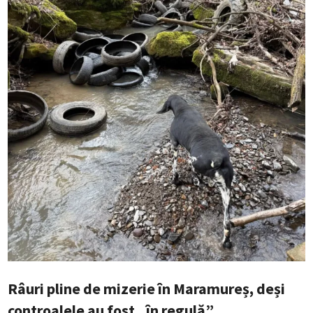
Râuri pline de mizerie în Maramureș, deși
controalele au fost „în regulă”