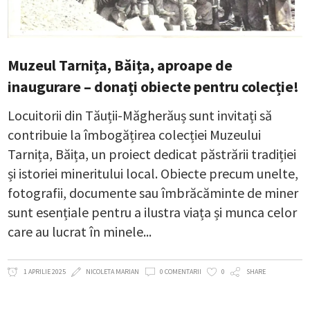
Muzeul Tarnița, Băița, aproape de
inaugurare – donați obiecte pentru colecție!
Locuitorii din Tăuții-Măgherăuș sunt invitați să
contribuie la îmbogățirea colecției Muzeului
Tarnița, Băița, un proiect dedicat păstrării tradiției
și istoriei mineritului local. Obiecte precum unelte,
fotografii, documente sau îmbrăcăminte de miner
sunt esențiale pentru a ilustra viața și munca celor
care au lucrat în minele
1 APRILIE 2025
NICOLETA MARIAN
0 COMENTARII
0
SHARE