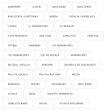
AEROPORT
AJOFM
BAIA MARE
BAIA SPRIE
BIBLIOTECA JUDETEANA
BORSA
CATALIN CHERECHES
CAVNIC
CJ MARAMURES
CS MINAUR
CUPA ROMANIEI
DAN IVAN
EXPOZITIE
FARCASA
FOTBAL
HANDBAL
IPJ MARAMURES
ISU MARAMURES
LOC DE MUNCA
MARAMURES
MUZEUL SATULUI
PARCARE
POIENILE DE SUB MUNTE
POLITIA LOCALA
POLITIA RUTIERA
RECEA
ROMANIA
RUGBY
SALVAMONT
SATU MARE
SCOALA
SEINI
SIGHETU MARMATIEI
SOMCUTA MARE
SPITAL
STIINTA EXPLORARI