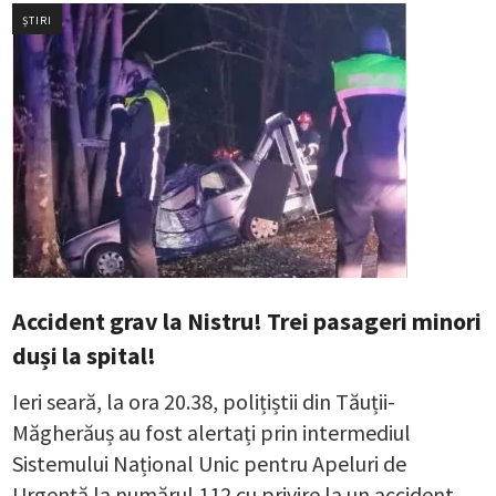
ȘTIRI
Accident grav la Nistru! Trei pasageri minori
duși la spital!
Ieri seară, la ora 20.38, polițiștii din Tăuții-
Măgherăuș au fost alertați prin intermediul
Sistemului Național Unic pentru Apeluri de
Urgență la numărul 112 cu privire la un accident