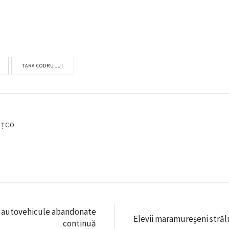
TARA CODRULUI
EȚCO
e autovehicule abandonate
Elevii maramureșeni stră
continuă