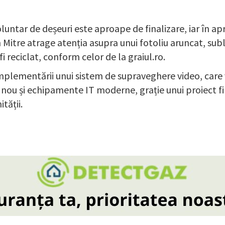
ntar de deșeuri este aproape de finalizare, iar în apr
Mitre atrage atenția asupra unui fotoliu aruncat, subli
 fi reciclat, conform celor de la graiul.ro.
implementării unui sistem de supraveghere video, care v
r nou și echipamente IT moderne, grație unui proiect fi
tății.