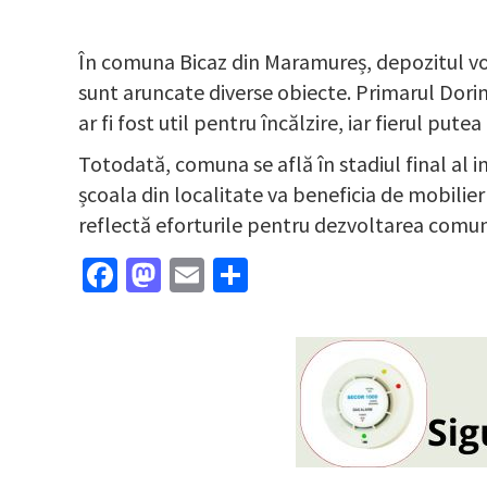
În comuna Bicaz din Maramureș, depozitul volu
sunt aruncate diverse obiecte. Primarul Dorin 
ar fi fost util pentru încălzire, iar fierul putea
Totodată, comuna se află în stadiul final al 
școala din localitate va beneficia de mobilie
reflectă eforturile pentru dezvoltarea comuni
Facebook
Mastodon
Email
Partajează