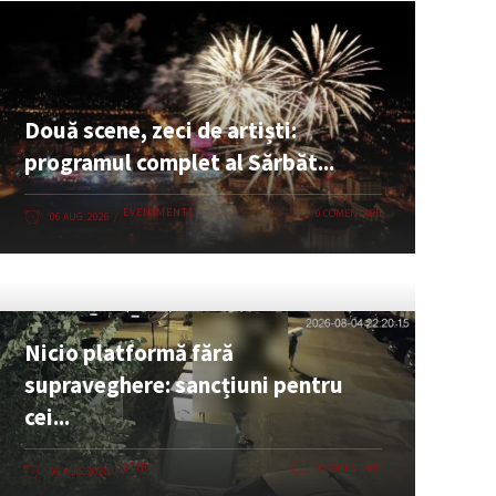
Două scene, zeci de artiști:
programul complet al Sărbăt...
EVENIMENTE
0 COMENTARII
06 AUG. 2026
Nicio platformă fără
supraveghere: sancțiuni pentru
cei...
ȘTIRI
0 COMENTARII
06 AUG. 2026