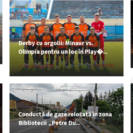
Derby cu orgolii: Minaur vs.
Olimpia pentru un loc în Play�...
SPORT
0 COMENTARII
06 AUG. 2026
Conductă de gaze relocată în zona
Bibliotecii „Petre Du...