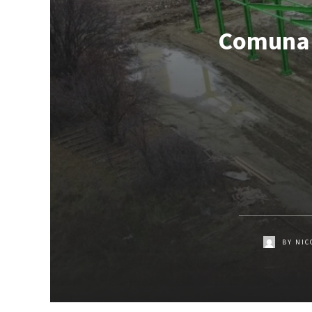
Comuna B
BY
NIC