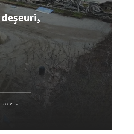
 deșeuri,
399
VIEWS