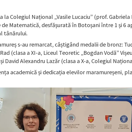
a la Colegiul Național „Vasile Lucaciu” (prof. Gabriela 
 de Matematică, desfășurată în Botoșani între 1 și 6 ap
l tânărului.
aramureș s-au remarcat, câștigând medalii de bronz: Tud
ad (clasa a XI-a, Liceul Teoretic „Bogdan Vodă” Vișeu d
 și David Alexandru Lazăr (clasa a X-a, Colegiul Națion
nța academică și dedicația elevilor maramureșeni, pl