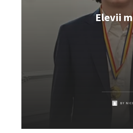
Elevii 
BY
NIC