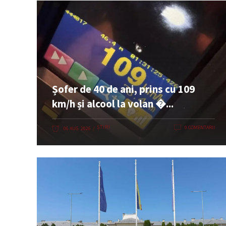
Șofer de 40 de ani, prins cu 109
km/h și alcool la volan �...
ȘTIRI
0 COMENTARII
06 AUG. 2026