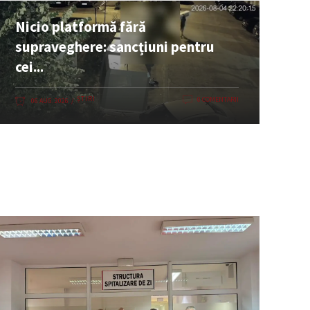
Nicio platformă fără
supraveghere: sancțiuni pentru
cei...
ȘTIRI
0 COMENTARII
06 AUG. 2026