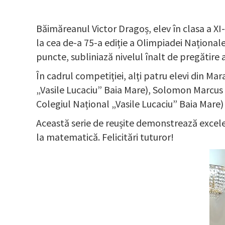
Băimăreanul Victor Dragoș, elev în clasa a XI-
la cea de-a 75-a ediție a Olimpiadei Naționale
puncte, subliniază nivelul înalt de pregătire a
În cadrul competiției, alți patru elevi din M
„Vasile Lucaciu” Baia Mare), Solomon Marcus R
Colegiul Național „Vasile Lucaciu” Baia Mare)
Această serie de reușite demonstrează excele
la matematică. Felicitări tuturor!