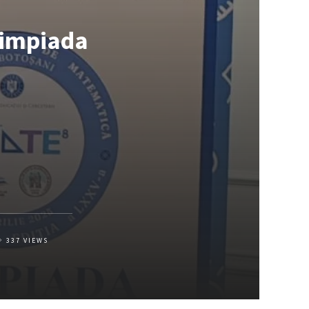
limpiada
337
VIEWS