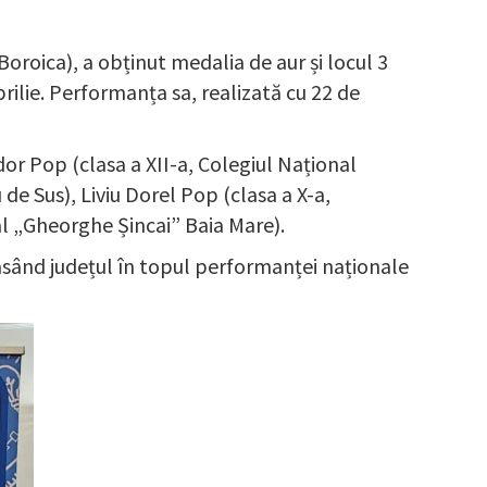
Boroica), a obținut medalia de aur și locul 3
rilie. Performanța sa, realizată cu 22 de
or Pop (clasa a XII-a, Colegiul Național
e Sus), Liviu Dorel Pop (clasa a X-a,
al „Gheorghe Șincai” Baia Mare).
asând județul în topul performanței naționale