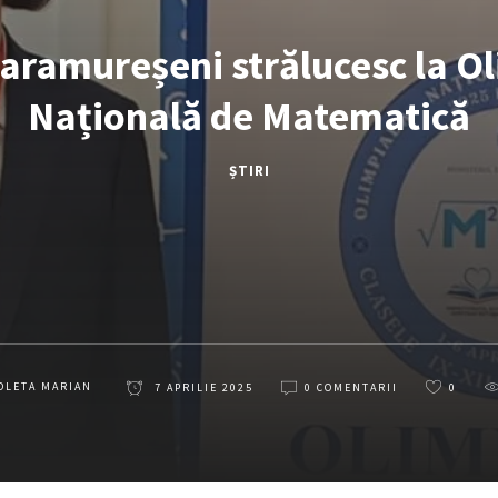
maramureșeni strălucesc la O
Națională de Matematică
ȘTIRI
OLETA MARIAN
7 APRILIE 2025
0 COMENTARII
0