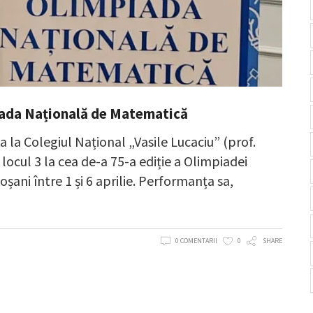
iada Națională de Matematică
a la Colegiul Național „Vasile Lucaciu” (prof.
 locul 3 la cea de-a 75-a ediție a Olimpiadei
ani între 1 și 6 aprilie. Performanța sa,
0 COMENTARII
0
SHARE