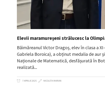
Elevii maramureșeni strălucesc la Olimp
Băimăreanul Victor Dragoș, elev în clasa a XI-
Gabriela Boroica), a obținut medalia de aur și
Naționale de Matematică, desfășurată în Botoș
realizată
7 APRILIE 2025
NICOLETA MARIAN