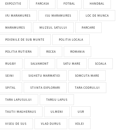
EXPOZITIE
FARCASA
FOTBAL
HANDBAL
IPJ MARAMURES
ISU MARAMURES
LOC DE MUNCA
MARAMURES
MUZEUL SATULUI
PARCARE
POIENILE DE SUB MUNTE
POLITIA LOCALA
POLITIA RUTIERA
RECEA
ROMANIA
RUGBY
SALVAMONT
SATU MARE
SCOALA
SEINI
SIGHETU MARMATIEI
SOMCUTA MARE
SPITAL
STIINTA EXPLORARI
TARA CODRULUI
TARA LAPUSULUI
TARGU LAPUS
TAUTII MAGHERAUS
ULMENI
USR
VISEU DE SUS
VLAD DURUS
VOLEI