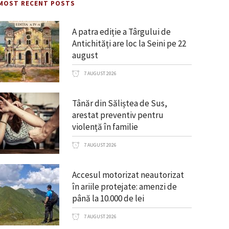
MOST RECENT POSTS
A patra ediție a Târgului de
Antichități are loc la Seini pe 22
august
7 AUGUST 2026
Tânăr din Săliștea de Sus,
arestat preventiv pentru
violență în familie
7 AUGUST 2026
Accesul motorizat neautorizat
în ariile protejate: amenzi de
până la 10.000 de lei
7 AUGUST 2026