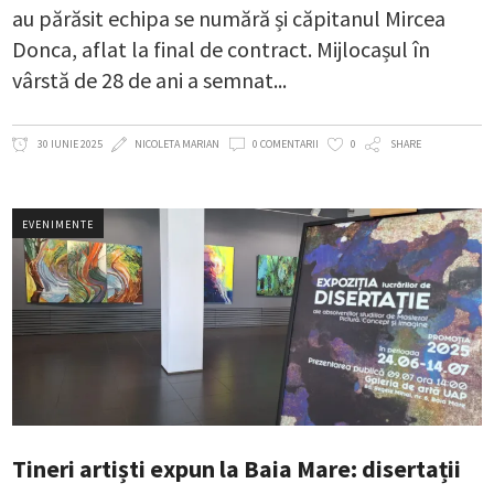
au părăsit echipa se numără și căpitanul Mircea
Donca, aflat la final de contract. Mijlocașul în
vârstă de 28 de ani a semnat
30 IUNIE 2025
NICOLETA MARIAN
0 COMENTARII
0
SHARE
EVENIMENTE
Tineri artiști expun la Baia Mare: disertații