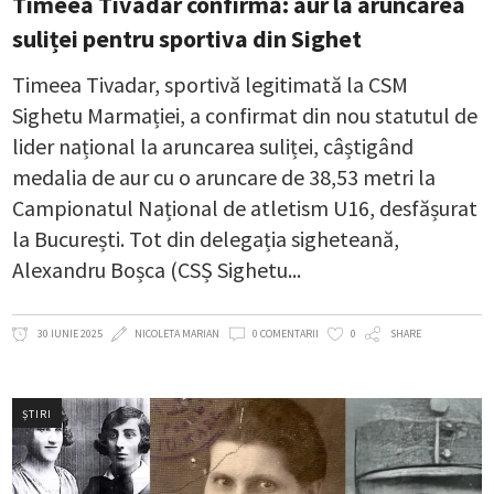
Timeea Tivadar confirmă: aur la aruncarea
suliței pentru sportiva din Sighet
Timeea Tivadar, sportivă legitimată la CSM
Sighetu Marmației, a confirmat din nou statutul de
lider național la aruncarea suliței, câștigând
medalia de aur cu o aruncare de 38,53 metri la
Campionatul Național de atletism U16, desfășurat
la București. Tot din delegația sigheteană,
Alexandru Boșca (CSȘ Sighetu
30 IUNIE 2025
NICOLETA MARIAN
0 COMENTARII
0
SHARE
ȘTIRI