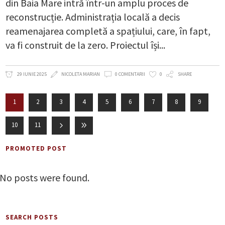
din Baia Mare intră într-un amplu proces de
reconstrucție. Administrația locală a decis
reamenajarea completă a spațiului, care, în fapt,
va fi construit de la zero. Proiectul își
29 IUNIE 2025
NICOLETA MARIAN
0 COMENTARII
0
SHARE
1
2
3
4
5
6
7
8
9
10
11
PROMOTED POST
No posts were found.
SEARCH POSTS