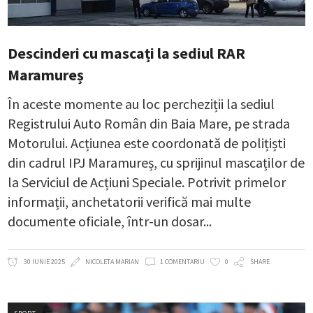
Descinderi cu mascați la sediul RAR
Maramureș
În aceste momente au loc percheziții la sediul
Registrului Auto Român din Baia Mare, pe strada
Motorului. Acțiunea este coordonată de polițiști
din cadrul IPJ Maramureș, cu sprijinul mascaților de
la Serviciul de Acțiuni Speciale. Potrivit primelor
informații, anchetatorii verifică mai multe
documente oficiale, într-un dosar
30 IUNIE 2025
NICOLETA MARIAN
1 COMENTARIU
0
SHARE