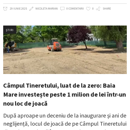
29 IUNIE 2025
NICOLETA MARIAN
0 COMENTARII
0
SHARE
ȘTIRI
Câmpul Tineretului, luat de la zero: Baia
Mare investește peste 1 milion de lei într-un
nou loc de joacă
După aproape un deceniu de la inaugurare și ani de
neglijență, locul de joacă de pe Câmpul Tineretului