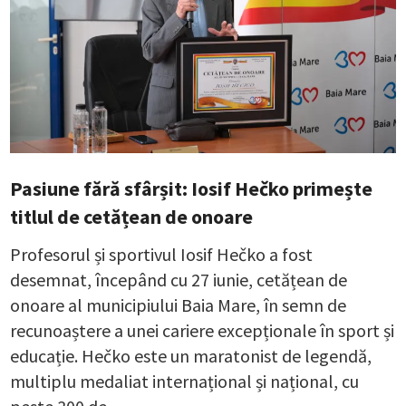
Pasiune fără sfârșit: Iosif Hečko primește
titlul de cetățean de onoare
Profesorul și sportivul Iosif Hečko a fost
desemnat, începând cu 27 iunie, cetățean de
onoare al municipiului Baia Mare, în semn de
recunoaștere a unei cariere excepționale în sport și
educație. Hečko este un maratonist de legendă,
multiplu medaliat internațional și național, cu