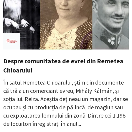
Despre comunitatea de evrei din Remetea
Chioarului
În satul Remetea Chioarului, știm din documente
că trăia un comerciant evreu, Mihály Kálmán, și
soția lui, Reiza. Aceștia dețineau un magazin, dar se
ocupau și cu producția de pălincă, de magiun sau
cu exploatarea lemnului din zonă. Dintre cei 1.198
de locuitori înregistrați în anul