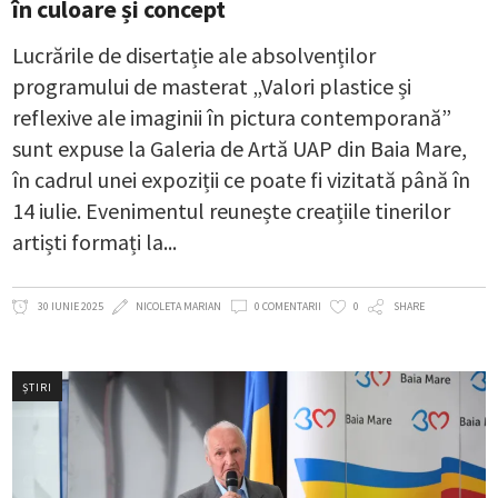
în culoare și concept
Lucrările de disertație ale absolvenților
programului de masterat „Valori plastice și
reflexive ale imaginii în pictura contemporană”
sunt expuse la Galeria de Artă UAP din Baia Mare,
în cadrul unei expoziții ce poate fi vizitată până în
14 iulie. Evenimentul reunește creațiile tinerilor
artiști formați la
30 IUNIE 2025
NICOLETA MARIAN
0 COMENTARII
0
SHARE
ȘTIRI