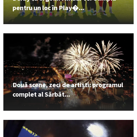
pentru un loc în Play�...
Două scene, zeci de artiști: programul
complet al Sărbăt...