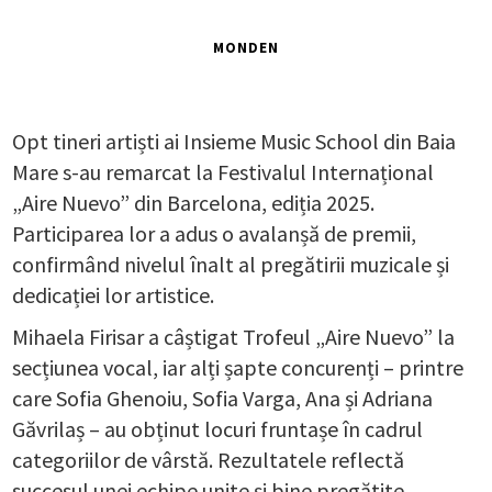
MONDEN
Opt tineri artiști ai Insieme Music School din Baia
Mare s-au remarcat la Festivalul Internațional
„Aire Nuevo” din Barcelona, ediția 2025.
Participarea lor a adus o avalanșă de premii,
confirmând nivelul înalt al pregătirii muzicale și
dedicației lor artistice.
Mihaela Firisar a câștigat Trofeul „Aire Nuevo” la
secțiunea vocal, iar alți șapte concurenți – printre
care Sofia Ghenoiu, Sofia Varga, Ana și Adriana
Găvrilaș – au obținut locuri fruntașe în cadrul
categoriilor de vârstă. Rezultatele reflectă
succesul unei echipe unite și bine pregătite.