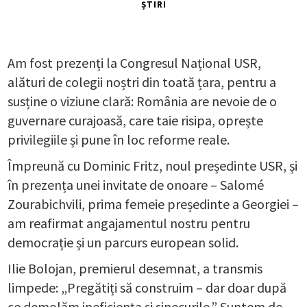
ȘTIRI
Am fost prezenți la Congresul Național USR,
alături de colegii noștri din toată țara, pentru a
susține o viziune clară: România are nevoie de o
guvernare curajoasă, care taie risipa, oprește
privilegiile și pune în loc reforme reale.
Împreună cu Dominic Fritz, noul președinte USR, și
în prezența unei invitate de onoare – Salomé
Zourabichvili, prima femeie președinte a Georgiei –
am reafirmat
angajamentul nostru pentru
democrație și un parcurs european solid.
Ilie Bolojan, premierul desemnat, a transmis
limpede: „Pregătiți să construim – dar doar după
ce demolăm ineficiența și sinecurile.” Suntem de