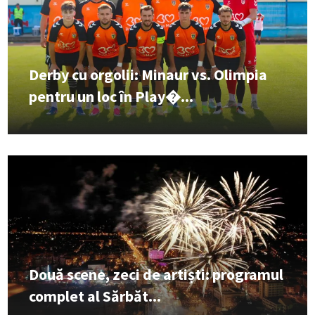
Derby cu orgolii: Minaur vs. Olimpia
pentru un loc în Play�...
Două scene, zeci de artiști: programul
complet al Sărbăt...