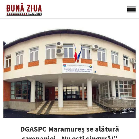
DGASPC Maramureș se alătură
campaniei „Nu ești singură!”