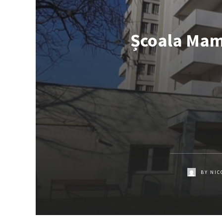
Școala Mame
BY
NIC