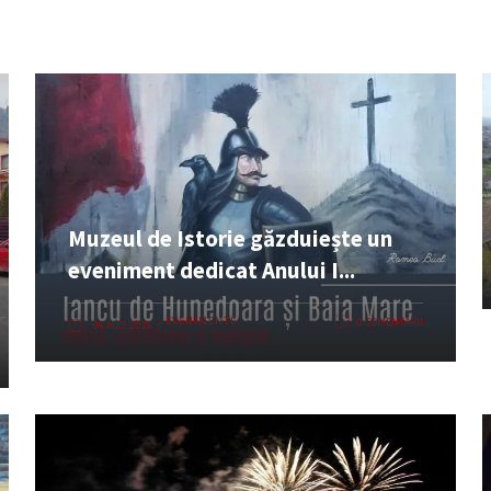
Muzeul de Istorie găzduiește un
eveniment dedicat Anului I...
EVENIMENTE
0 COMENTARII
06 AUG. 2026