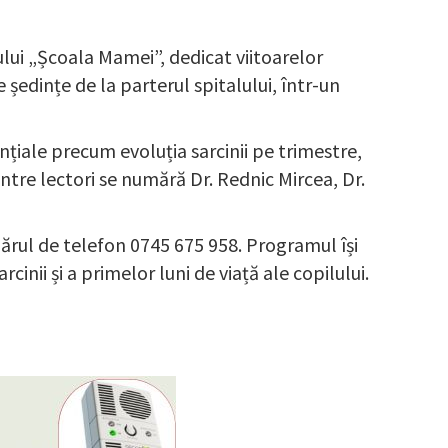
lui „Școala Mamei”, dedicat viitoarelor
 ședințe de la parterul spitalului, într-un
țiale precum evoluția sarcinii pe trimestre,
intre lectori se numără Dr. Rednic Mircea, Dr.
umărul de telefon 0745 675 958. Programul își
cinii și a primelor luni de viață ale copilului.