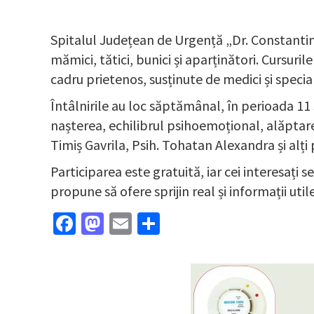
Spitalul Județean de Urgență „Dr. Constantin 
mămici, tătici, bunici și aparținători. Cursuri
cadru prietenos, susținute de medici și specialiș
Întâlnirile au loc săptămânal, în perioada 11
nașterea, echilibrul psihoemoțional, alăptarea
Timiș Gavrila, Psih. Tohatan Alexandra și alți
Participarea este gratuită, iar cei interesați
propune să ofere sprijin real și informații util
Facebook
Mastodon
Email
Partajează