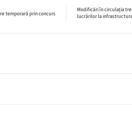
Modificări în circulația tr
are temporară prin concurs
lucrărilor la infrastructur