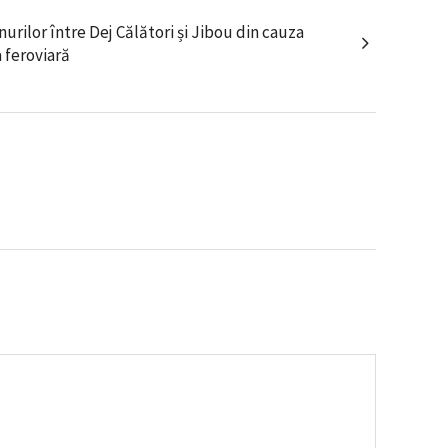
enurilor între Dej Călători și Jibou din cauza
a feroviară