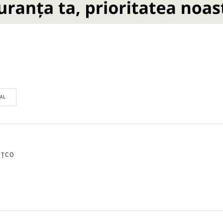
TAL
EȚCO