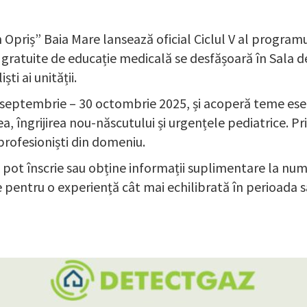
Opriș” Baia Mare lansează oficial Ciclul V al programu
le gratuite de educație medicală se desfășoară în Sala de
ti ai unității.
 septembrie – 30 octombrie 2025, și acoperă teme esen
, îngrijirea nou-născutului și urgențele pediatrice. Pr
 profesioniști din domeniu.
 se pot înscrie sau obține informații suplimentare la n
e pentru o experiență cât mai echilibrată în perioada sar