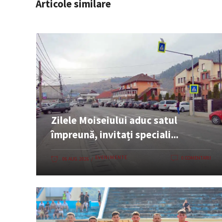
Articole similare
Zilele Moiseiului aduc satul
împreună, invitați speciali...
EVENIMENTE
0 COMENTARII
06 AUG. 2026