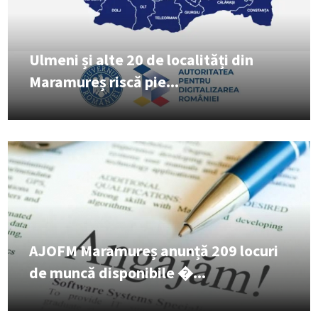
Ulmeni și alte 20 de localități din
Maramureș riscă pie...
AJOFM Maramureș anunță 209 locuri
de muncă disponibile �...