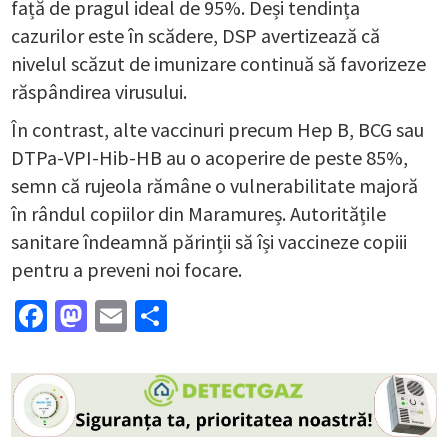
față de pragul ideal de 95%. Deși tendința
cazurilor este în scădere, DSP avertizează că
nivelul scăzut de imunizare continuă să favorizeze
răspândirea virusului.
În contrast, alte vaccinuri precum Hep B, BCG sau
DTPa-VPI-Hib-HB au o acoperire de peste 85%,
semn că rujeola rămâne o vulnerabilitate majoră
în rândul copiilor din Maramureș. Autoritățile
sanitare îndeamnă părinții să își vaccineze copiii
pentru a preveni noi focare.
Facebook
Mastodon
Email
Partajează