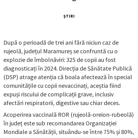
ȘTIRI
După o perioadă de trei ani fără niciun caz de
rujeolă, județul Maramureș se confruntă cu o
explozie de îmbolnăviri: 325 de copii au fost
diagnosticați în 2024. Direcția de Sănătate Publică
(DSP) atrage atenția că boala afectează în special
comunitățile cu copii nevaccinați, aceștia fiind
expuși riscului de complicații grave, inclusiv
afectări respiratorii, digestive sau chiar deces.
Acoperirea vaccinală ROR (rujeolă-oreion-rubeolă)
în județ este sub recomandarea Organizației
Mondiale a Sănătății, situându-se între 75% și 80%,