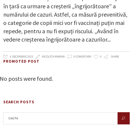
în țară ca urmare a creșterii „îngrijorătoare” a
numărului de cazuri. Astfel, ca măsură prevenitivă,
o categorie de copii mici vor fi vaccinați puțin mai
repede, pentru a nu fi expuți riscului. „Având în
vedere creșterea îngrijorătoare a cazurilor
6 DECEMBRIE 2023
NICOLETA MARIAN
0 COMENTARII
0
SHARE
PROMOTED POST
No posts were found.
SEARCH POSTS