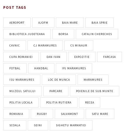
POST TAGS
AEROPORT
AJOFM
BAIA MARE
BAIA SPRIE
BIBLIOTECA JUDETEANA
BORSA
CATALIN CHERECHES
CAVNIC
CJ MARAMURES
CS MINAUR
CUPA ROMANIEI
DAN IVAN
EXPOZITIE
FARCASA
FOTBAL
HANDBAL
IPJ MARAMURES
ISU MARAMURES
LOC DE MUNCA
MARAMURES
MUZEUL SATULUI
PARCARE
POIENILE DE SUB MUNTE
POLITIA LOCALA
POLITIA RUTIERA
RECEA
ROMANIA
RUGBY
SALVAMONT
SATU MARE
SCOALA
SEINI
SIGHETU MARMATIEI