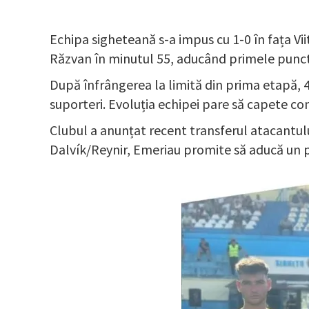
Echipa sigheteană s-a impus cu 1-0 în fața Vii
Răzvan în minutul 55, aducând primele punct
După înfrângerea la limită din prima etapă, 4
suporteri. Evoluția echipei pare să capete con
Clubul a anunțat recent transferul atacantulu
Dalvík/Reynir, Emeriau promite să aducă un pl