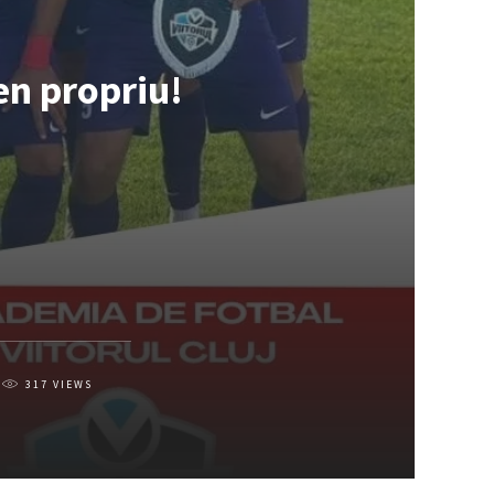
en propriu!
317
VIEWS