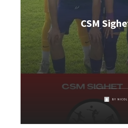
CSM Sighet
BY
NICOL