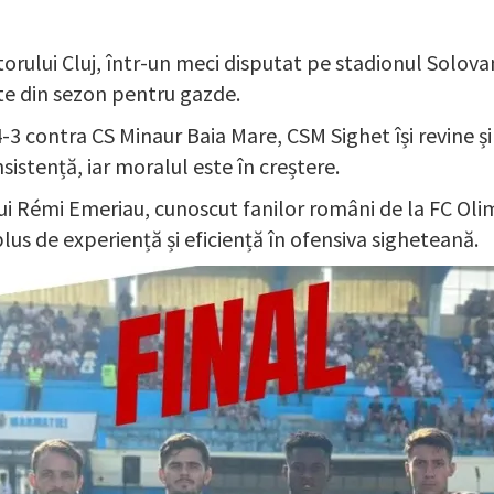
torului Cluj, într-un meci disputat pe stadionul Solova
e din sezon pentru gazde.
-3 contra CS Minaur Baia Mare, CSM Sighet își revine și
sistență, iar moralul este în creștere.
i Rémi Emeriau, cunoscut fanilor români de la FC Olim
us de experiență și eficiență în ofensiva sigheteană.