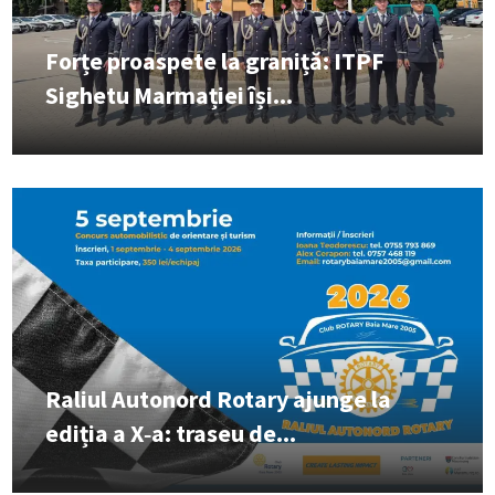
Forțe proaspete la graniță: ITPF
Sighetu Marmației își...
Raliul Autonord Rotary ajunge la
ediția a X‑a: traseu de...