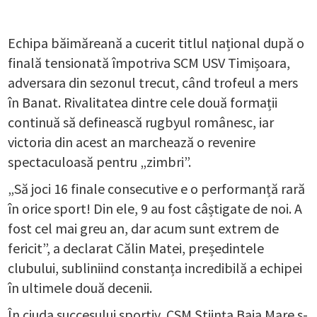
Echipa băimăreană a cucerit titlul național după o
finală tensionată împotriva SCM USV Timișoara,
adversara din sezonul trecut, când trofeul a mers
în Banat. Rivalitatea dintre cele două formații
continuă să definească rugbyul românesc, iar
victoria din acest an marchează o revenire
spectaculoasă pentru „zimbri”.
„Să joci 16 finale consecutive e o performanță rară
în orice sport! Din ele, 9 au fost câștigate de noi. A
fost cel mai greu an, dar acum sunt extrem de
fericit”, a declarat Călin Matei, președintele
clubului, subliniind constanța incredibilă a echipei
în ultimele două decenii.
În ciuda succesului sportiv, CSM Știința Baia Mare s-