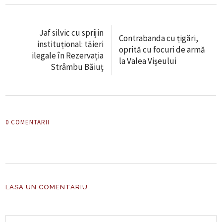
Jaf silvic cu sprijin
Contrabanda cu țigări,
instituțional: tăieri
oprită cu focuri de armă
ilegale în Rezervația
la Valea Vișeului
Strâmbu Băiuț
0 COMENTARII
LASA UN COMENTARIU