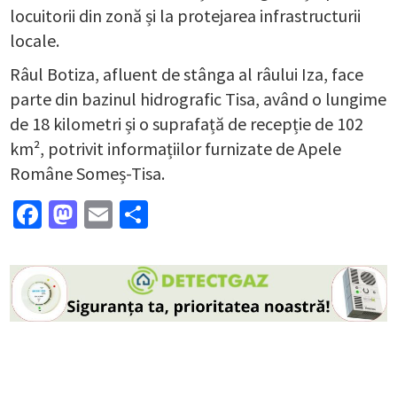
locuitorii din zonă și la protejarea infrastructurii
locale.
Râul Botiza, afluent de stânga al râului Iza, face
parte din bazinul hidrografic Tisa, având o lungime
de 18 kilometri și o suprafață de recepție de 102
km², potrivit informațiilor furnizate de Apele
Române Someș-Tisa.
Facebook
Mastodon
Email
Partajează