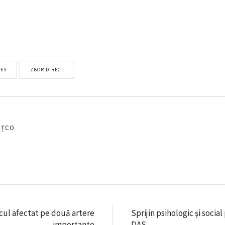
ES
ZBOR DIRECT
EȚCO
icul afectat pe două artere
Sprijin psihologic și soci
importante
DAS