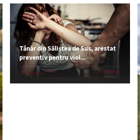
Tânăr din Săliștea de Sus, arestat
preventiv pentru viol...
ȘTIRI
0 COMENTARII
07 AUG. 2026