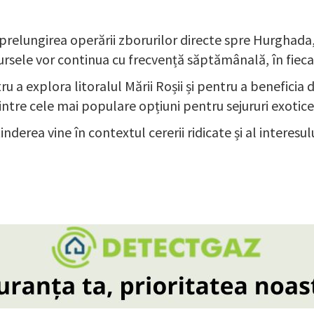
elungirea operării zborurilor directe spre Hurghada,
sele vor continua cu frecvență săptămânală, în fiecar
 a explora litoralul Mării Roșii și pentru a beneficia 
ntre cele mai populare opțiuni pentru sejururi exotice
nderea vine în contextul cererii ridicate și al interes