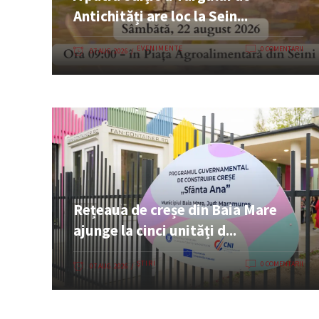
Antichități are loc la Sein...
EVENIMENTE
0 COMENTARII
07 AUG. 2026
Rețeaua de creșe din Baia Mare
ajunge la cinci unități d...
ȘTIRI
0 COMENTARII
07 AUG. 2026