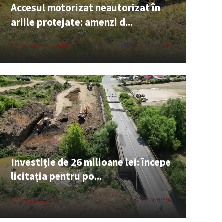
Accesul motorizat neautorizat în
ariile protejate: amenzi d...
UTILE
0 COMENTARII
07 AUG. 2026
Investiție de 26 milioane lei: începe
licitația pentru po...
ȘTIRI
0 COMENTARII
07 AUG. 2026