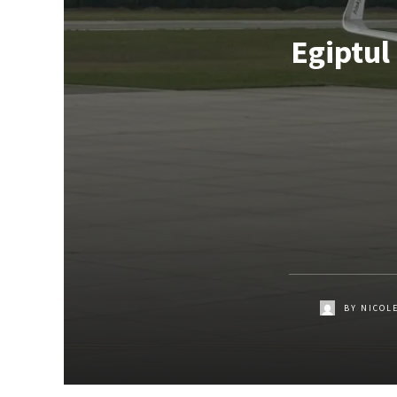
Egiptul
BY
NICOL