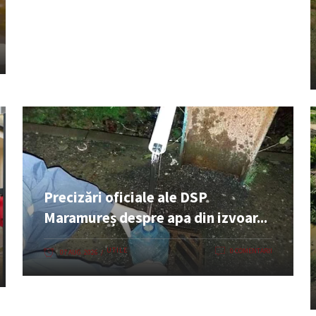
Precizări oficiale ale DSP
Maramureș despre apa din izvoar...
UTILE
0 COMENTARII
07 AUG. 2026