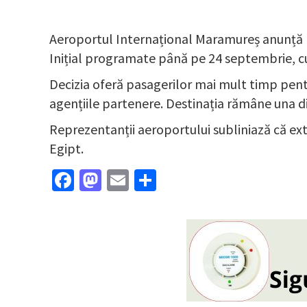
Aeroportul Internațional Maramureș anunță pr
Inițial programate până pe 24 septembrie, cur
Decizia oferă pasagerilor mai mult timp pentru
agențiile partenere. Destinația rămâne una di
Reprezentanții aeroportului subliniază că exti
Egipt.
Facebook
Mastodon
Email
Partajează