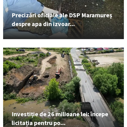
Precizări oficiale ale DSP Maramureș
despre apa din izvoar...
Investiție de 26 milioane lei: începe
licitația pentru po...