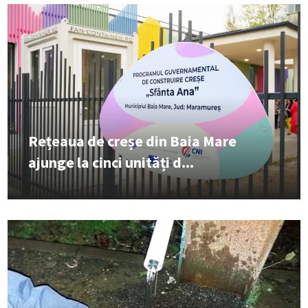
Rețeaua de creșe din Baia Mare
ajunge la cinci unități d...