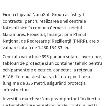
Firma clujeană NanaSoft Group a câștigat
contractul pentru realizarea unei centrale
fotovoltaice în comuna Cernesti, județul
Maramureș. Proiectul, finanțat prin Planul
Național de Redresare și Reziliență (PNRR), are o
valoare totală de 1.450.154,83 lei.
Centrala va include 696 panouri solare, invertoare,
tablouri de protecție și un container tehnic pentru
echipamentele electrice, conectat la rețeaua
PTAB. Terenul destinat va fi împrejmuit pe o
lungime de 336 metri, asigurând protecția
infrastructurii.
Investiția marchează un pas important în direcția
sustenabilității energetice locale, contribuind la