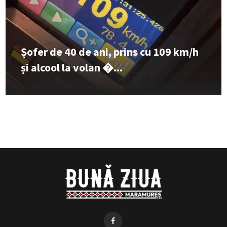
Șofer de 40 de ani, prins cu 109 km/h
și alcool la volan �...