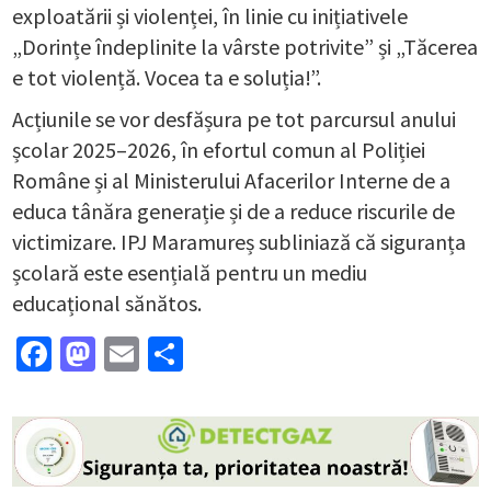
exploatării și violenței, în linie cu inițiativele
„Dorințe îndeplinite la vârste potrivite” și „Tăcerea
e tot violență. Vocea ta e soluția!”.
Acțiunile se vor desfășura pe tot parcursul anului
școlar 2025–2026, în efortul comun al Poliției
Române și al Ministerului Afacerilor Interne de a
educa tânăra generație și de a reduce riscurile de
victimizare. IPJ Maramureș subliniază că siguranța
școlară este esențială pentru un mediu
educațional sănătos.
Facebook
Mastodon
Email
Partajează