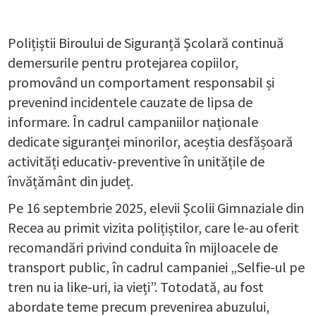
Polițiștii Biroului de Siguranță Școlară continuă
demersurile pentru protejarea copiilor,
promovând un comportament responsabil și
prevenind incidentele cauzate de lipsa de
informare. În cadrul campaniilor naționale
dedicate siguranței minorilor, aceștia desfășoară
activități educativ-preventive în unitățile de
învățământ din județ.
Pe 16 septembrie 2025, elevii Școlii Gimnaziale din
Recea au primit vizita polițiștilor, care le-au oferit
recomandări privind conduita în mijloacele de
transport public, în cadrul campaniei „Selfie-ul pe
tren nu ia like-uri, ia vieți”. Totodată, au fost
abordate teme precum prevenirea abuzului,