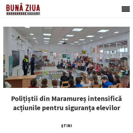
Polițiștii din Maramureș intensifică
acțiunile pentru siguranța elevilor
ȘTIRI