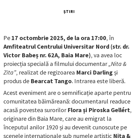
ȘTIRI
Pe
17 octombrie 2025, de la ora 17:00
, în
Amfiteatrul Centrului Universitar Nord (str. dr.
Victor Babeș nr. 62A, Baia Mare)
, va avea loc
proiecția specială a filmului documentar
„Nita &
Zita”
, realizat de regizoarea
Marci Darling
și
produs de
Bearcat Tango
. Intrarea este liberă.
Acest eveniment are o semnificație aparte pentru
comunitatea băimăreană: documentarul readuce
acasă povestea surorilor
Flora și Piroska Gellért
,
originare din Baia Mare, care au emigrat la
începutul anilor 1920 și au devenit cunoscute pe
scenele internaționale sub numele artistic
Nita &