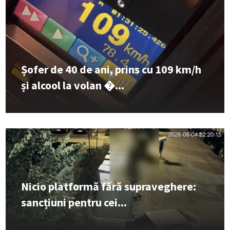
Șofer de 40 de ani, prins cu 109 km/h
și alcool la volan �...
Nicio platformă fără supraveghere:
sancțiuni pentru cei...