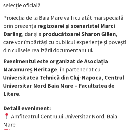
selecție oficială
Proiecția de la Baia Mare va fi cu atât mai specială
prin prezența
regizoarei și scenaristei Marci
Darling
, dar și a
producătoarei Sharon Gillen
,
care vor împărtăși cu publicul experiențe și povești
din culisele realizării documentarului.
Evenimentul este organizat de Asociația
Maramureș Heritage
, în parteneriat cu
Universitatea Tehnică din Cluj-Napoca, Centrul
Universitar Nord Baia Mare – Facultatea de
Litere
.
Detalii eveniment:
Amfiteatrul Centrului Universitar Nord, Baia
Mare