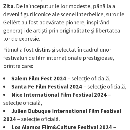
Zita
. De la începuturile lor modeste, până la a
deveni figuri iconice ale scenei interbelice, surorile
Gellért au fost adevărate pionere, inspirând
generații de artiști prin originalitate și libertatea
lor de expresie.
Filmul a fost distins și selectat în cadrul unor
festivaluri de film internaționale prestigioase,
printre care:
Salem Film Fest 2024
– selecție oficială,
Santa Fe Film Festival 2024
– selecție oficială,
Nice International Film Festival 2024
–
selecție oficială,
Julien Dubuque International Film Festival
2024
– selecție oficială.
Los Alamos Film&Culture Festival 2024
–