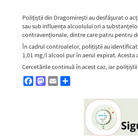
Polițiștii din Dragomirești au desfășurat o acț
sau sub influența alcoolului ori a substanțelor
contravenționale, dintre care patru pentru dep
În cadrul controalelor, polițiștii au identifi
1,01 mg/l alcool pur în aerul expirat. Acesta
Cercetările continuă în acest caz, iar poliți
Facebook
Mastodon
Email
Partajează