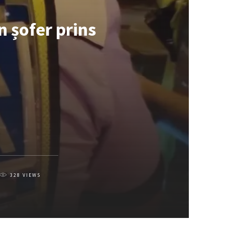
n șofer prins
328
VIEWS