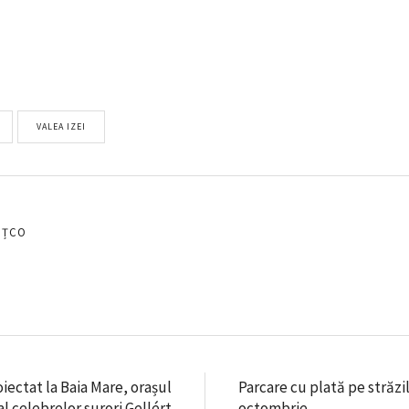
VALEA IZEI
EȚCO
ectat la Baia Mare, orașul
Parcare cu plată pe străzil
al celebrelor surori Gellért
octombrie