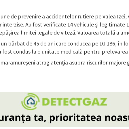
iune de prevenire a accidentelor rutiere pe Valea Izei, v
 interzise. Au fost verificate 14 vehicule și legitimate 
ășirea limitei legale de viteză. Valoarea totală a amen
cat un bărbat de 45 de ani care conducea pe DJ 186, în
 a fost condus la o unitate medicală pentru prelevarea
știi maramureșeni atrag atenția asupra riscurilor major