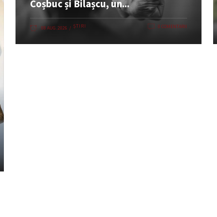
Coșbuc și Bilașcu, un...
ȘTIRI
0 COMENTARII
08 AUG. 2026