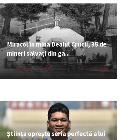
Miracol în mina Dealul Crucii, 35 de
mineri salvați din ga...
DOCUMENTAR
0 COMENTARII
08 AUG. 2026
Știința oprește seria perfectă a lui