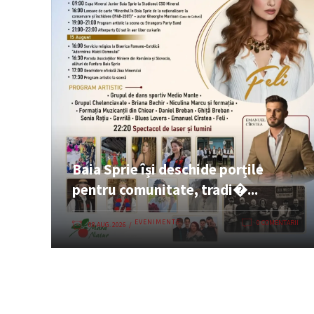
Baia Sprie își deschide porțile
pentru comunitate, tradi�...
EVENIMENTE
0 COMENTARII
08 AUG. 2026