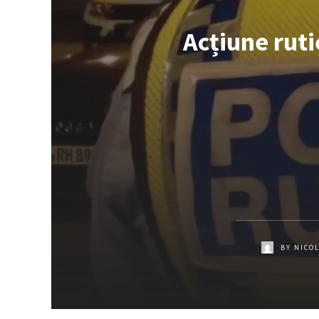
Acțiune ruti
BY
NICO