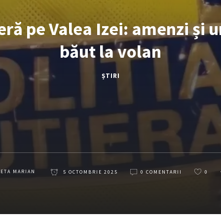
eră pe Valea Izei: amenzi și u
băut la volan
ȘTIRI
LETA MARIAN
5 OCTOMBRIE 2025
0 COMENTARII
0