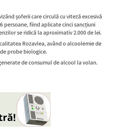
izând șoferii care circulă cu viteză excesivă
16 persoane, fiind aplicate cinci sancțiuni
zilor se ridică la aproximativ 2.000 de lei.
 localitatea Rozavlea, având o alcoolemie de
 de probe biologice.
e generate de consumul de alcool la volan.