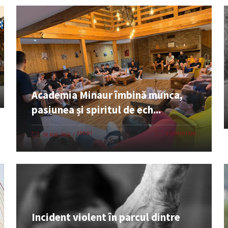
Academia Minaur îmbină munca,
pasiunea și spiritul de ech...
SPORT
0 COMENTARII
08 AUG. 2026
Incident violent în parcul dintre