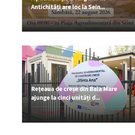
Antichități are loc la Sein...
EVENIMENTE
0 COMENTARII
07 AUG. 2026
Rețeaua de creșe din Baia Mare
ajunge la cinci unități d...
ȘTIRI
0 COMENTARII
07 AUG. 2026