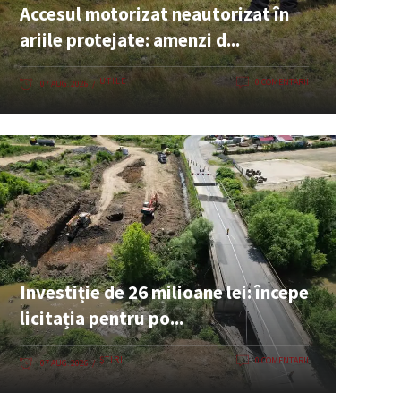
Accesul motorizat neautorizat în
ariile protejate: amenzi d...
UTILE
0 COMENTARII
07 AUG. 2026
Investiție de 26 milioane lei: începe
licitația pentru po...
ȘTIRI
0 COMENTARII
07 AUG. 2026