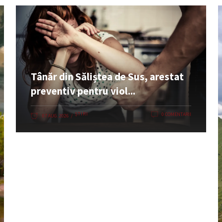
Tânăr din Săliștea de Sus, arestat
preventiv pentru viol...
ȘTIRI
0 COMENTARII
07 AUG. 2026