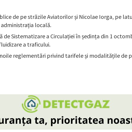
ice de pe străzile Aviatorilor și Nicolae Iorga, pe lat
 administrația locală.
de Sistematizare a Circulației în ședința din 1 octomb
fluidizare a traficului.
ile reglementări privind tarifele și modalitățile de pla