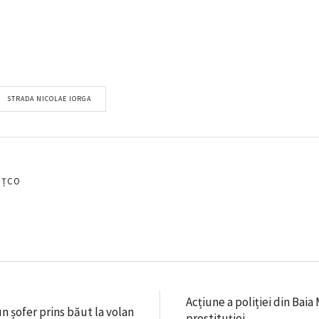
STRADA NICOLAE IORGA
EȚCO
Acțiune a poliției din Bai
un șofer prins băut la volan
prostituției