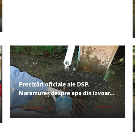
Precizări oficiale ale DSP
Maramureș despre apa din izvoar...
UTILE
0 COMENTARII
07 AUG. 2026