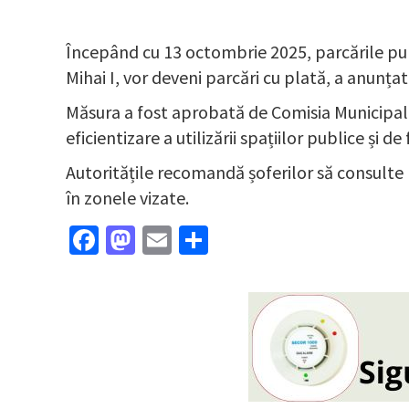
Începând cu 13 octombrie 2025, parcările publ
Mihai I, vor deveni parcări cu plată, a anunțat
Măsura a fost aprobată de Comisia Municipală 
eficientizare a utilizării spațiilor publice și de 
Autoritățile recomandă șoferilor să consulte no
în zonele vizate.
Facebook
Mastodon
Email
Partajează