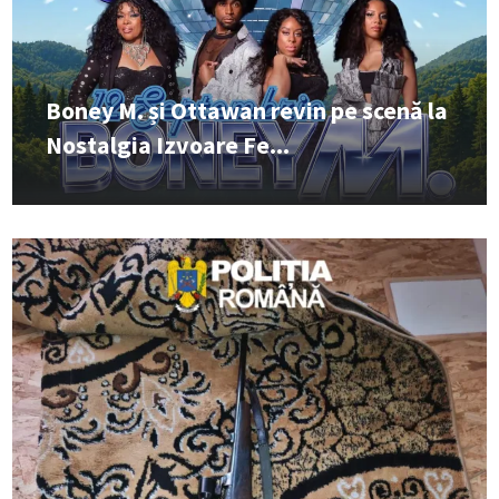
Boney M. și Ottawan revin pe scenă la
Nostalgia Izvoare Fe...