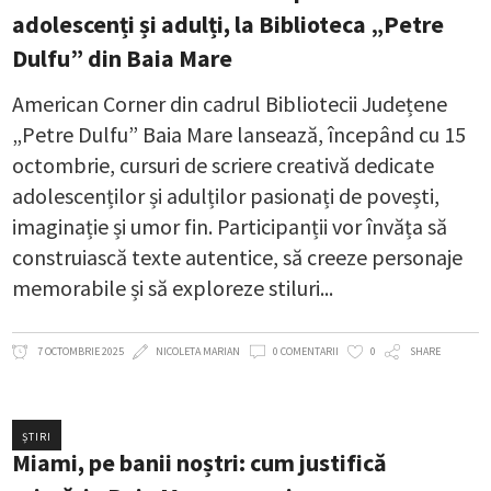
adolescenți și adulți, la Biblioteca „Petre
Dulfu” din Baia Mare
American Corner din cadrul Bibliotecii Județene
„Petre Dulfu” Baia Mare lansează, începând cu 15
octombrie, cursuri de scriere creativă dedicate
adolescenților și adulților pasionați de povești,
imaginație și umor fin. Participanții vor învăța să
construiască texte autentice, să creeze personaje
memorabile și să exploreze stiluri
7 OCTOMBRIE 2025
NICOLETA MARIAN
0 COMENTARII
0
SHARE
ȘTIRI
Miami, pe banii noștri: cum justifică