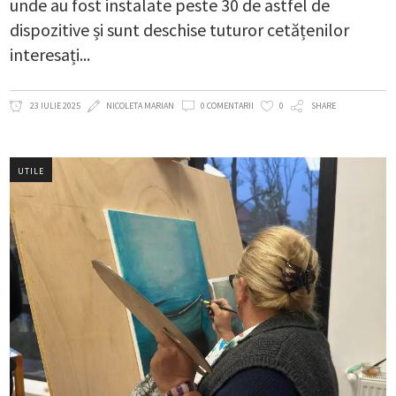
unde au fost instalate peste 30 de astfel de
dispozitive și sunt deschise tuturor cetățenilor
interesați
23 IULIE 2025
NICOLETA MARIAN
0 COMENTARII
0
SHARE
UTILE