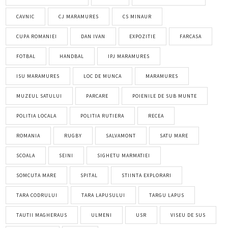
CAVNIC
CJ MARAMURES
CS MINAUR
CUPA ROMANIEI
DAN IVAN
EXPOZITIE
FARCASA
FOTBAL
HANDBAL
IPJ MARAMURES
ISU MARAMURES
LOC DE MUNCA
MARAMURES
MUZEUL SATULUI
PARCARE
POIENILE DE SUB MUNTE
POLITIA LOCALA
POLITIA RUTIERA
RECEA
ROMANIA
RUGBY
SALVAMONT
SATU MARE
SCOALA
SEINI
SIGHETU MARMATIEI
SOMCUTA MARE
SPITAL
STIINTA EXPLORARI
TARA CODRULUI
TARA LAPUSULUI
TARGU LAPUS
TAUTII MAGHERAUS
ULMENI
USR
VISEU DE SUS