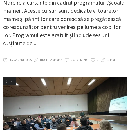
Mare reia cursurile din cadrul programului „Școala
mamei”. Aceste cursuri sunt dedicate viitoarelor
mame și părinților care doresc să se pregătească
corespunzător pentru venirea pe lume a copiilor
lor. Programul este gratuit și include sesiuni
susținute de
15 IANUARIE 2025
NICOLETA MARIAN
0 COMENTARII
0
SHARE
ȘTIRI