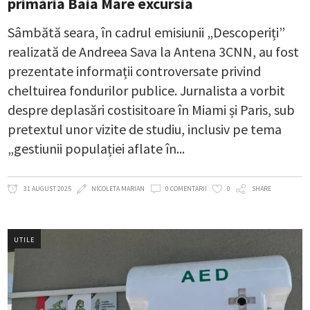
primăria Baia Mare excursia
Sâmbătă seara, în cadrul emisiunii „Descoperiți”
realizată de Andreea Sava la Antena 3CNN, au fost
prezentate informații controversate privind
cheltuirea fondurilor publice. Jurnalista a vorbit
despre deplasări costisitoare în Miami și Paris, sub
pretextul unor vizite de studiu, inclusiv pe tema
„gestiunii populației aflate în
31 AUGUST 2025
NICOLETA MARIAN
0 COMENTARII
0
SHARE
UTILE