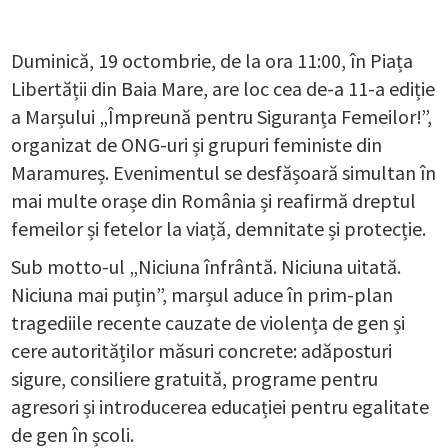
Duminică, 19 octombrie, de la ora 11:00, în Piața
Libertății din Baia Mare, are loc cea de-a 11-a ediție
a Marșului „Împreună pentru Siguranța Femeilor!”,
organizat de ONG-uri și grupuri feministe din
Maramureș. Evenimentul se desfășoară simultan în
mai multe orașe din România și reafirmă dreptul
femeilor și fetelor la viață, demnitate și protecție.
Sub motto-ul „Niciuna înfrântă. Niciuna uitată.
Niciuna mai puțin”, marșul aduce în prim-plan
tragediile recente cauzate de violența de gen și
cere autorităților măsuri concrete: adăposturi
sigure, consiliere gratuită, programe pentru
agresori și introducerea educației pentru egalitate
de gen în școli.