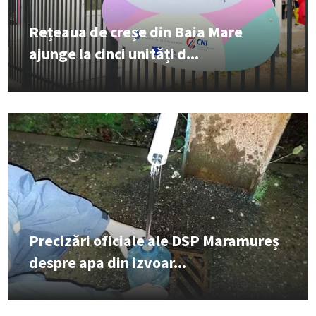
Rețeaua de creșe din Baia Mare
ajunge la cinci unități d...
Precizări oficiale ale DSP Maramureș
despre apa din izvoar...