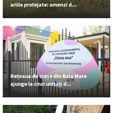
ariile protejate: amenzi d...
Rețeaua de creșe din Baia Mare
ajunge la cinci unități d...