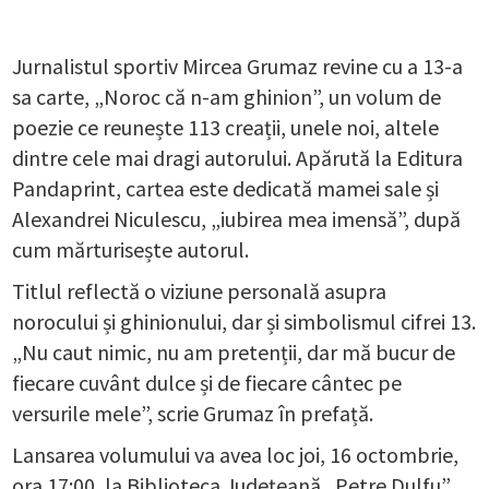
Jurnalistul sportiv Mircea Grumaz revine cu a 13-a
sa carte, „Noroc că n-am ghinion”, un volum de
poezie ce reunește 113 creații, unele noi, altele
dintre cele mai dragi autorului. Apărută la Editura
Pandaprint, cartea este dedicată mamei sale și
Alexandrei Niculescu, „iubirea mea imensă”, după
cum mărturisește autorul.
Titlul reflectă o viziune personală asupra
norocului și ghinionului, dar și simbolismul cifrei 13.
„Nu caut nimic, nu am pretenții, dar mă bucur de
fiecare cuvânt dulce și de fiecare cântec pe
versurile mele”, scrie Grumaz în prefață.
Lansarea volumului va avea loc joi, 16 octombrie,
ora 17:00, la Biblioteca Județeană „Petre Dulfu”