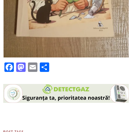
Facebook
Mastodon
Email
Partajează
POST TAGS