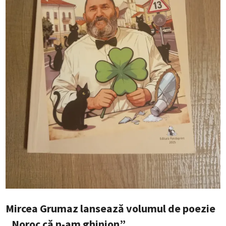
Mircea Grumaz lansează volumul de poezie
„Noroc că n-am ghinion”