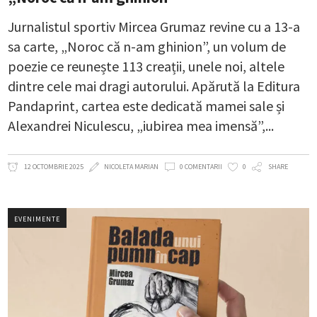
Jurnalistul sportiv Mircea Grumaz revine cu a 13-a
sa carte, „Noroc că n-am ghinion”, un volum de
poezie ce reunește 113 creații, unele noi, altele
dintre cele mai dragi autorului. Apărută la Editura
Pandaprint, cartea este dedicată mamei sale și
Alexandrei Niculescu, „iubirea mea imensă”,
12 OCTOMBRIE 2025
NICOLETA MARIAN
0 COMENTARII
0
SHARE
EVENIMENTE