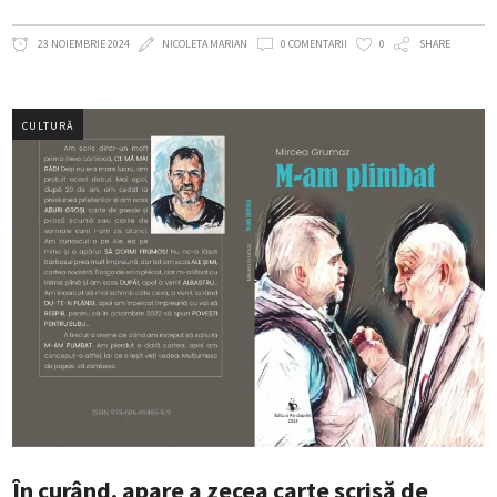
23 NOIEMBRIE 2024
NICOLETA MARIAN
0 COMENTARII
0
SHARE
CULTURĂ
În curând, apare a zecea carte scrisă de