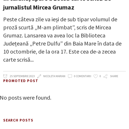
jurnalistul Mircea Grumaz
Peste câteva zile va ieși de sub tipar volumul de
proză scurtă „M-am plimbat”, scris de Mircea
Grumaz. Lansarea va avea loc la Biblioteca
Județeană „Petre Dulfu” din Baia Mare în data de
10 octombrie, de la ora 17. Este cea de-a zecea
carte scrisă
25 SEPTEMBRIE 2023
NICOLETA MARIAN
0 COMENTARII
0
SHARE
PROMOTED POST
No posts were found.
SEARCH POSTS