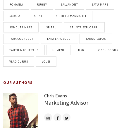
ROMANIA
RUGBY
SALVAMONT
SATU MARE
SCOALA
SEINI
SIGHETU MARMATIEI
SOMCUTA MARE
SPITAL
STIINTA EXPLORARI
TARA CODRULUI
TARA LAPUSULUI
TARGU LAPUS
TAUTII MAGHERAUS
ULMENI
USR
VISEU DE SUS
VLAD DURUS
VOLEI
OUR AUTHORS
Chris Evans
Marketing Advisor