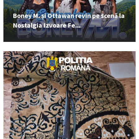
Boney M. și Ottawan revin pe scenă la
Nostalgia Izvoare Fe...