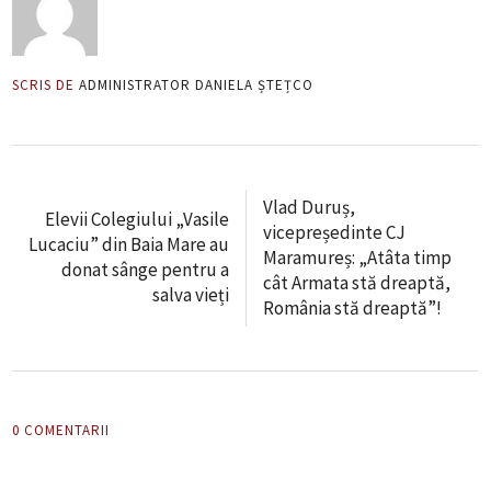
SCRIS DE
ADMINISTRATOR DANIELA ȘTEȚCO
Vlad Duruș,
Elevii Colegiului „Vasile
vicepreședinte CJ
Lucaciu” din Baia Mare au
Maramureș: „Atâta timp
donat sânge pentru a
cât Armata stă dreaptă,
salva vieți
România stă dreaptă”!
0 COMENTARII