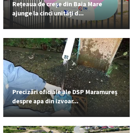
Rețeaua de creșe din Baia Mare
ajunge la cinci unități d...
Precizări oficiale ale DSP Maramureș
despre apa din izvoar...