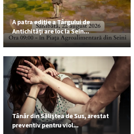
A patra ediție a Târgului de
Antichități are loc la Sein...
Tânăr din Săliștea de Sus, arestat
preventiv pentru viol...