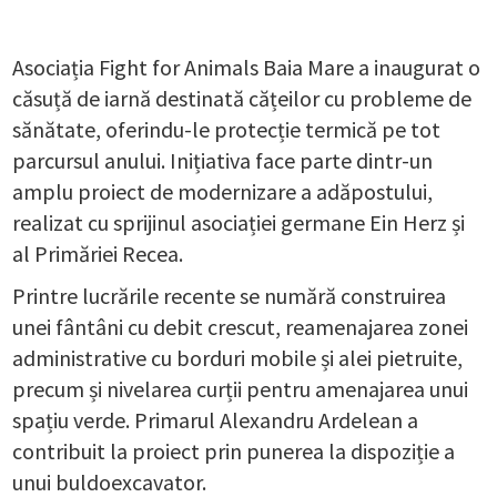
Asociația Fight for Animals Baia Mare a inaugurat o
căsuță de iarnă destinată cățeilor cu probleme de
sănătate, oferindu-le protecție termică pe tot
parcursul anului. Inițiativa face parte dintr-un
amplu proiect de modernizare a adăpostului,
realizat cu sprijinul asociației germane Ein Herz și
al Primăriei Recea.
Printre lucrările recente se numără construirea
unei fântâni cu debit crescut, reamenajarea zonei
administrative cu borduri mobile și alei pietruite,
precum și nivelarea curții pentru amenajarea unui
spațiu verde. Primarul Alexandru Ardelean a
contribuit la proiect prin punerea la dispoziție a
unui buldoexcavator.