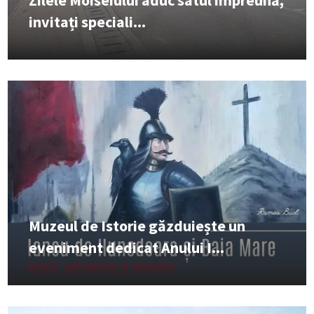
Zilele Moiseiului aduc satul împreună,
invitați speciali...
Muzeul de Istorie găzduiește un
eveniment dedicat Anului I...