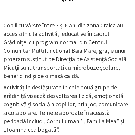
Copiii cu vârste între 3 și 6 ani din zona Craica au
acces zilnic la activități educative în cadrul
Grădiniței cu program normal din Centrul
Comunitar Multifuncțional Baia Mare, grație unui
program susținut de Direcția de Asistență Socială.
Micuții sunt transportați cu microbuze școlare,
beneficiind și de o masă caldă.
Activitățile desfășurate în cele două grupe de
grădiniță vizează dezvoltarea fizică, emoțională,
cognitivă și socială a copiilor, prin joc, comunicare
și colaborare. Temele abordate în această
perioadă includ „Corpul uman”, „Familia Mea” și
„Toamna cea bogată”.