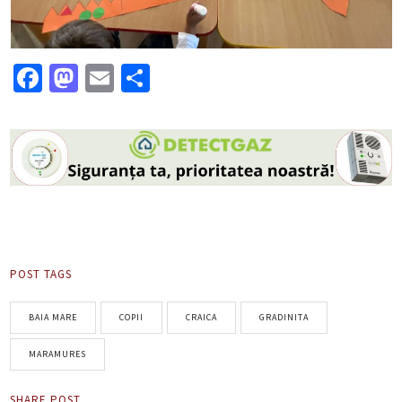
Facebook
Mastodon
Email
Partajează
POST TAGS
BAIA MARE
COPII
CRAICA
GRADINITA
MARAMURES
SHARE POST