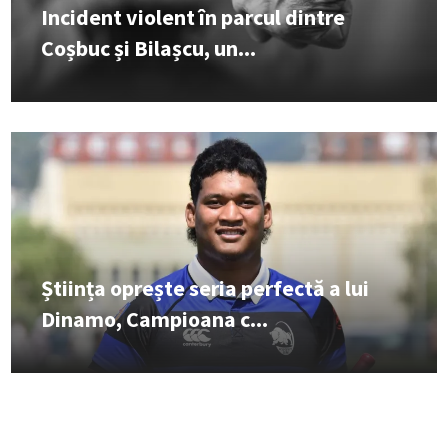
Incident violent în parcul dintre
Coșbuc și Bilașcu, un...
Știința oprește seria perfectă a lui
Dinamo, Campioana c...