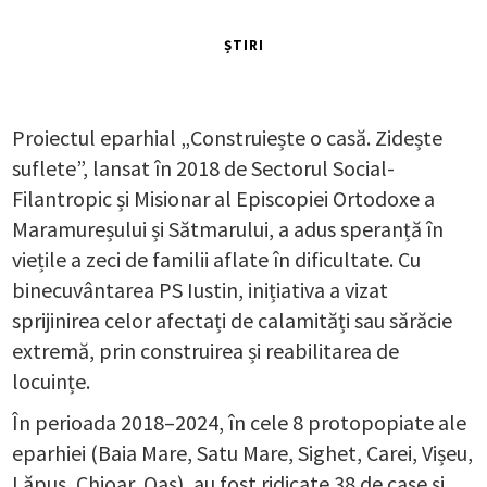
ȘTIRI
Proiectul eparhial „Construiește o casă. Zidește
suflete”, lansat în 2018 de Sectorul Social-
Filantropic și Misionar al Episcopiei Ortodoxe a
Maramureșului și Sătmarului, a adus speranță în
viețile a zeci de familii aflate în dificultate. Cu
binecuvântarea PS Iustin, inițiativa a vizat
sprijinirea celor afectați de calamități sau sărăcie
extremă, prin construirea și reabilitarea de
locuințe.
În perioada 2018–2024, în cele 8 protopopiate ale
eparhiei (Baia Mare, Satu Mare, Sighet, Carei, Vișeu,
Lăpuș, Chioar, Oaș), au fost ridicate 38 de case și