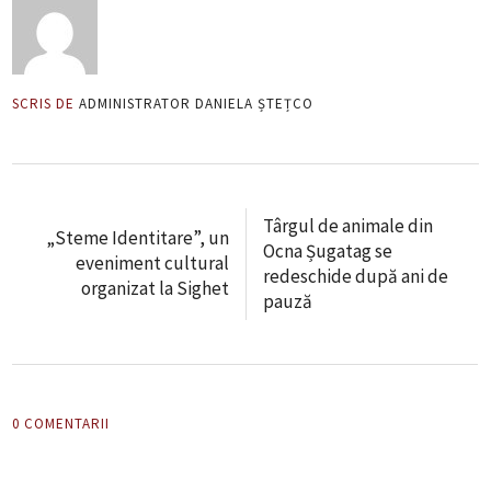
SCRIS DE
ADMINISTRATOR DANIELA ȘTEȚCO
Târgul de animale din
„Steme Identitare”, un
Ocna Șugatag se
eveniment cultural
redeschide după ani de
organizat la Sighet
pauză
0 COMENTARII