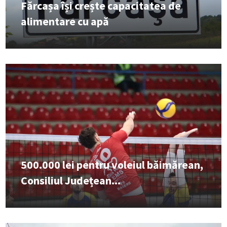
Fărcașa își crește capacitatea de
alimentare cu apă
500.000 lei pentru voleiul băimărean,
Consiliul Județean...