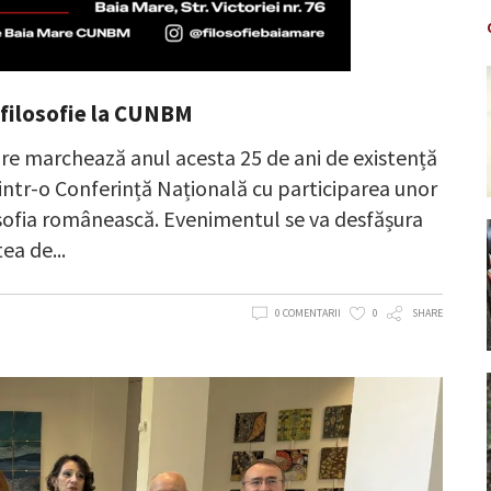
 filosofie la CUNBM
are marchează anul acesta 25 de ani de existență
rintr-o Conferință Națională cu participarea unor
ilosofia românească. Evenimentul se va desfășura
tea de
0 COMENTARII
0
SHARE