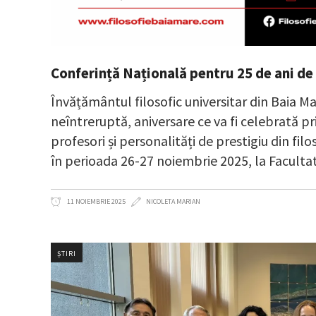
Conferință Națională pentru 25 de ani de
Învățământul filosofic universitar din Baia M
neîntreruptă, aniversare ce va fi celebrată p
profesori și personalități de prestigiu din f
în perioada 26-27 noiembrie 2025, la Faculta
11 NOIEMBRIE 2025
NICOLETA MARIAN
ȘTIRI