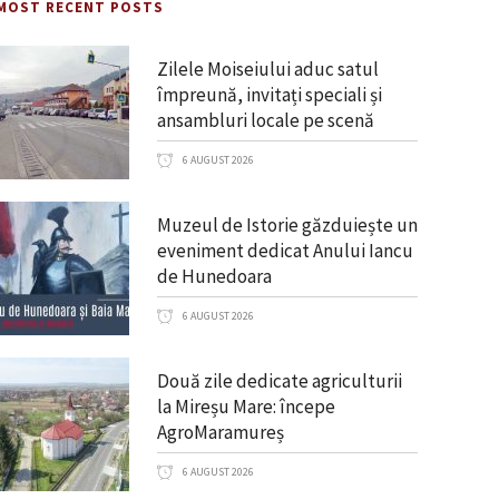
MOST RECENT POSTS
Zilele Moiseiului aduc satul
împreună, invitați speciali și
ansambluri locale pe scenă
6 AUGUST 2026
Muzeul de Istorie găzduiește un
eveniment dedicat Anului Iancu
de Hunedoara
6 AUGUST 2026
Două zile dedicate agriculturii
la Mireșu Mare: începe
AgroMaramureș
6 AUGUST 2026