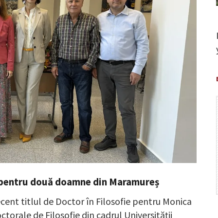
ie pentru două doamne din Maramureș
ecent titlul de Doctor în Filosofie pentru Monica
torale de Filosofie din cadrul Universității