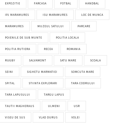
EXPOZITIE
FARCASA
FOTBAL
HANDBAL
IPJ MARAMURES
ISU MARAMURES
LOC DE MUNCA
MARAMURES
MUZEUL SATULUI
PARCARE
POIENILE DE SUB MUNTE
POLITIA LOCALA
POLITIA RUTIERA
RECEA
ROMANIA
RUGBY
SALVAMONT
SATU MARE
SCOALA
SEINI
SIGHETU MARMATIEI
SOMCUTA MARE
SPITAL
STIINTA EXPLORARI
TARA CODRULUI
TARA LAPUSULUI
TARGU LAPUS
TAUTII MAGHERAUS
ULMENI
USR
VISEU DE SUS
VLAD DURUS
VOLEI