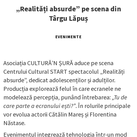
„Realități absurde” pe scena din
Târgu Lăpuș
EVENIMENTE
Asociația CULTURĂ’N ȘURĂ aduce pe scena
Centrului Cultural START spectacolul „Realități
absurde”, dedicat adolescenților și adulților.
Producția explorează felul în care ecranele ne
modelează percepția, punând întrebarea:
„Tu de
care parte a ecranului ești?”
. În rolurile principale
vor evolua actorii Cătălin Mareș și Florentina
Năstase.
Evenimentul integrează tehnologia într-un mod