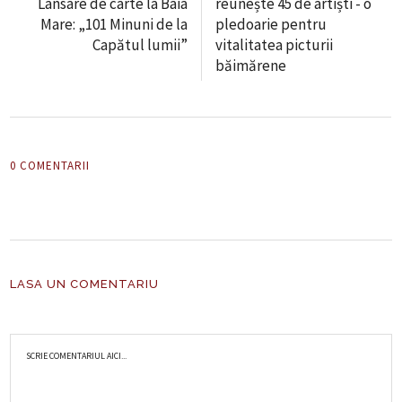
Lansare de carte la Baia
reunește 45 de artiști - o
Mare: „101 Minuni de la
pledoarie pentru
Capătul lumii”
vitalitatea picturii
băimărene
0 COMENTARII
LASA UN COMENTARIU