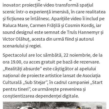
inovator: proiecțiile video transformă spațiul
scenic într-o experiență imersivă, în care realitatea
și ficțiunea se întâlnesc. Aparițiile video îi includ pe
Raluca Mare, Carmen Frățilă și Cosmin Kordiș, iar
sound designul este semnat de Truls Hannemyr și
Victor Olăhuț, acesta din urmă fiind și autorul
scenariului și regiei.
Spectacolul are loc sâmbătă, 22 noiembrie, de la
ora 19.00, cu acces gratuit pe bază de rezervare.
„Realități absurde” este câștigător al apelului
național de proiecte artistice lansat de Asociația
Culturală „Sub Stejar”, în cadrul campaniei „Start
pentru tineri”, ce urmărește prevenirea și
conștientizarea dependenței digitale.