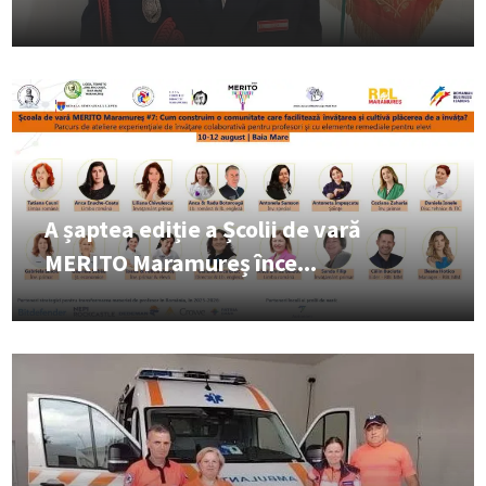
A șaptea ediție a Școlii de vară
MERITO Maramureș înce...