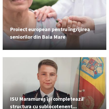
Proiect european pentru îngrijirea
seniorilor din Baia Mare
ISU Maramureș își completează
structura cu sublocotenent...