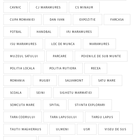
CAVNIC
CJ MARAMURES
CS MINAUR
CUPA ROMANIEI
DAN IVAN
EXPOZITIE
FARCASA
FOTBAL
HANDBAL
IPJ MARAMURES
ISU MARAMURES
LOC DE MUNCA
MARAMURES
MUZEUL SATULUI
PARCARE
POIENILE DE SUB MUNTE
POLITIA LOCALA
POLITIA RUTIERA
RECEA
ROMANIA
RUGBY
SALVAMONT
SATU MARE
SCOALA
SEINI
SIGHETU MARMATIEI
SOMCUTA MARE
SPITAL
STIINTA EXPLORARI
TARA CODRULUI
TARA LAPUSULUI
TARGU LAPUS
TAUTII MAGHERAUS
ULMENI
USR
VISEU DE SUS