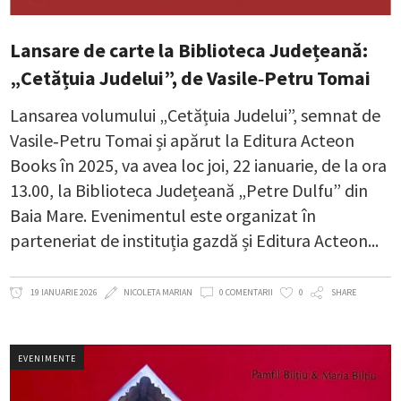
Lansare de carte la Biblioteca Județeană:
„Cetățuia Judelui”, de Vasile‑Petru Tomai
Lansarea volumului „Cetățuia Judelui”, semnat de
Vasile‑Petru Tomai și apărut la Editura Acteon
Books în 2025, va avea loc joi, 22 ianuarie, de la ora
13.00, la Biblioteca Județeană „Petre Dulfu” din
Baia Mare. Evenimentul este organizat în
parteneriat de instituția gazdă și Editura Acteon
19 IANUARIE 2026
NICOLETA MARIAN
0 COMENTARII
0
SHARE
EVENIMENTE