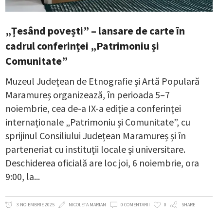
„Țesând povești” – lansare de carte în
cadrul conferinței „Patrimoniu și
Comunitate”
Muzeul Județean de Etnografie și Artă Populară
Maramureș organizează, în perioada 5–7
noiembrie, cea de-a IX-a ediție a conferinței
internaționale „Patrimoniu și Comunitate”, cu
sprijinul Consiliului Județean Maramureș și în
parteneriat cu instituții locale și universitare.
Deschiderea oficială are loc joi, 6 noiembrie, ora
9:00, la
3 NOIEMBRIE 2025
NICOLETA MARIAN
0 COMENTARII
0
SHARE