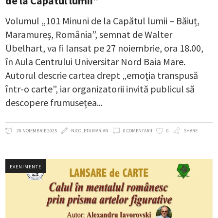
de la Capătul lumii”
Volumul „101 Minuni de la Capătul lumii – Băiuț,
Maramureș, România”, semnat de Walter
Übelhart, va fi lansat pe 27 noiembrie, ora 18.00,
în Aula Centrului Universitar Nord Baia Mare.
Autorul descrie cartea drept „emoția transpusă
într-o carte”, iar organizatorii invită publicul să
descopere frumusețea
20 NOIEMBRIE 2025
NICOLETA MARIAN
0 COMENTARII
0
SHARE
EVENIMENTE