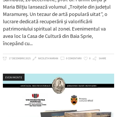
Maria Bilțiu lansează volumul „Troițele din județul
Maramureș. Un tezaur de artă populară uitat”, o
lucrare dedicată recuperării și valorificării
patrimoniului spiritual al zonei. Evenimentul va
avea loc la Casa de Cultură din Baia Sprie,
începând cu
17 DECEMBRIE 2025
NICOLETA MARIAN
0 COMENTARII
0
SHARE
EVENIMENTE