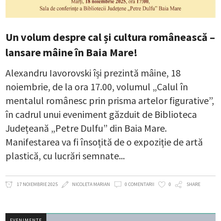
Un volum despre cal și cultura românească –
lansare mâine în Baia Mare!
Alexandru Iavorovski își prezintă mâine, 18
noiembrie, de la ora 17.00, volumul „Calul în
mentalul românesc prin prisma artelor figurative”,
în cadrul unui eveniment găzduit de Biblioteca
Județeană „Petre Dulfu” din Baia Mare.
Manifestarea va fi însoțită de o expoziție de artă
plastică, cu lucrări semnate
17 NOIEMBRIE 2025
NICOLETA MARIAN
0 COMENTARII
0
SHARE
EVENIMENTE