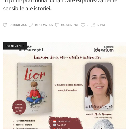
în prim-plan două lucrări care explorează teme
sensibile ale istoriei
24 IUNIE 2026
BIRLE MARIUS
0 COMENTARII
0
SHARE
EVENIMENTE