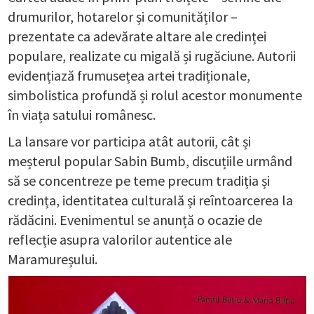
drumurilor, hotarelor și comunităților –
prezentate ca adevărate altare ale credinței
populare, realizate cu migală și rugăciune. Autorii
evidențiază frumusețea artei tradiționale,
simbolistica profundă și rolul acestor monumente
în viața satului românesc.
La lansare vor participa atât autorii, cât și
meșterul popular Sabin Bumb, discuțiile urmând
să se concentreze pe teme precum tradiția și
credința, identitatea culturală și reîntoarcerea la
rădăcini. Evenimentul se anunță o ocazie de
reflecție asupra valorilor autentice ale
Maramureșului.