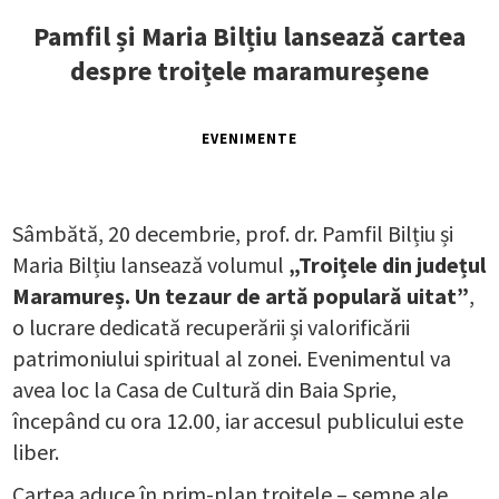
Pamfil și Maria Bilțiu lansează cartea
despre troițele maramureșene
EVENIMENTE
Sâmbătă, 20 decembrie, prof. dr. Pamfil Bilțiu și
Maria Bilțiu lansează volumul
„Troițele din județul
Maramureș. Un tezaur de artă populară uitat”
,
o lucrare dedicată recuperării și valorificării
patrimoniului spiritual al zonei. Evenimentul va
avea loc la Casa de Cultură din Baia Sprie,
începând cu ora 12.00, iar accesul publicului este
liber.
Cartea aduce în prim-plan troițele – semne ale