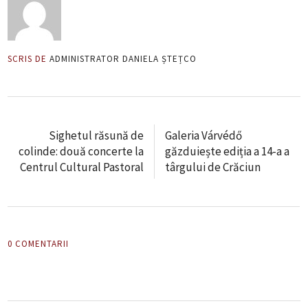
SCRIS DE
ADMINISTRATOR DANIELA ȘTEȚCO
Sighetul răsună de
Galeria Várvédő
colinde: două concerte la
găzduiește ediția a 14-a a
Centrul Cultural Pastoral
târgului de Crăciun
0 COMENTARII