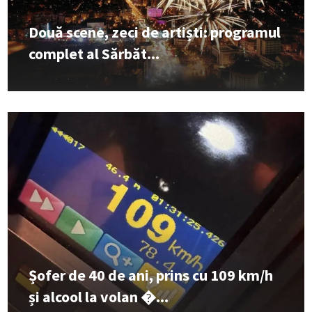
Două scene, zeci de artiști: programul
complet al Sărbăt...
Șofer de 40 de ani, prins cu 109 km/h
și alcool la volan �...