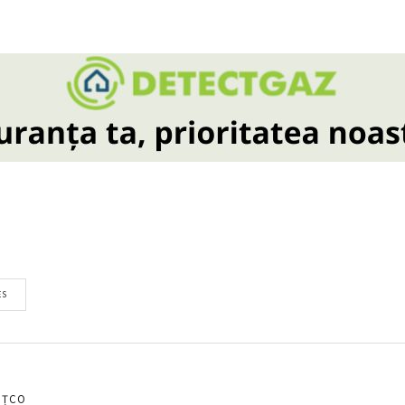
ES
EȚCO