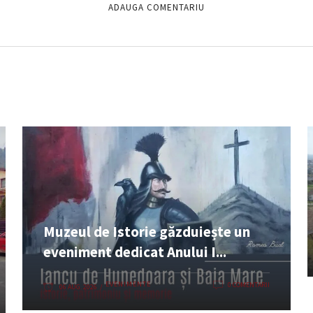
Muzeul de Istorie găzduiește un
eveniment dedicat Anului I...
EVENIMENTE
0 COMENTARII
06 AUG. 2026