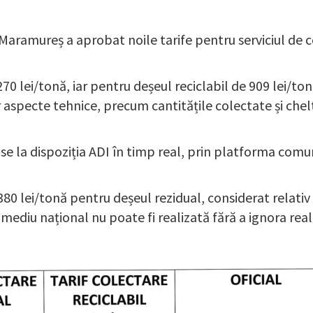
Maramureș a aprobat noile tarife pentru serviciul de co
270 lei/tonă, iar pentru deșeul reciclabil de 909 lei/ton
specte tehnice, precum cantitățile colectate și cheltu
se la dispoziția ADI în timp real, prin platforma com
80 lei/tonă pentru deșeul rezidual, considerat relativ
mediu național nu poate fi realizată fără a ignora reali