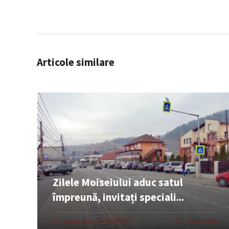
Articole similare
Zilele Moiseiului aduc satul
împreună, invitați speciali...
EVENIMENTE
0 COMENTARII
06 AUG. 2026