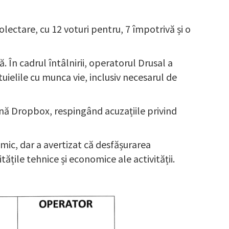
lectare, cu 12 voturi pentru, 7 împotrivă și o
ă. În cadrul întâlnirii, operatorul Drusal a
ielile cu munca vie, inclusiv necesarul de
ună Dropbox, respingând acuzațiile privind
 mic, dar a avertizat că desfășurarea
tățile tehnice și economice ale activității.