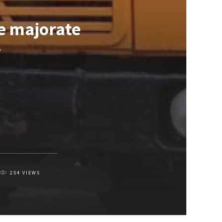
fe majorate
r
254
VIEWS