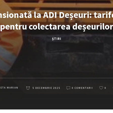
nsionată la ADI Deșeuri: tari
pentru colectarea deșeurilo
ȘTIRI
LETA MARIAN
5 DECEMBRIE 2025
0 COMENTARII
0