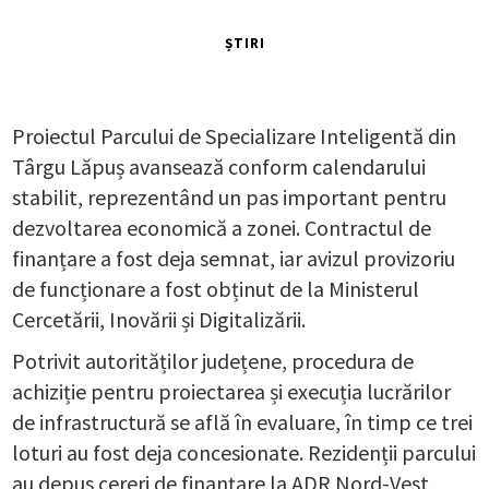
ȘTIRI
Proiectul Parcului de Specializare Inteligentă din
Târgu Lăpuș avansează conform calendarului
stabilit, reprezentând un pas important pentru
dezvoltarea economică a zonei. Contractul de
finanțare a fost deja semnat, iar avizul provizoriu
de funcționare a fost obținut de la Ministerul
Cercetării, Inovării și Digitalizării.
Potrivit autorităților județene, procedura de
achiziție pentru proiectarea și execuția lucrărilor
de infrastructură se află în evaluare, în timp ce trei
loturi au fost deja concesionate. Rezidenții parcului
au depus cereri de finanțare la ADR Nord-Vest,