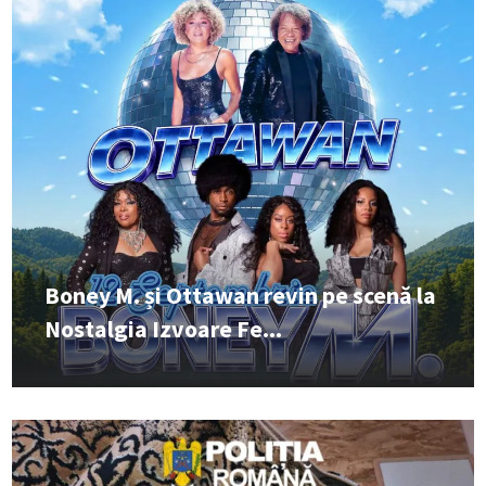
Boney M. și Ottawan revin pe scenă la
Nostalgia Izvoare Fe...