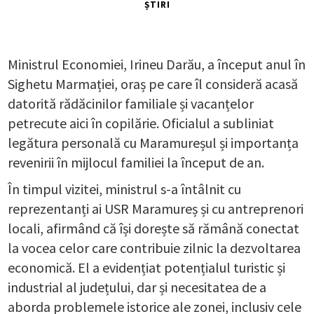
ȘTIRI
Ministrul Economiei, Irineu Darău, a început anul în
Sighetu Marmației, oraș pe care îl consideră acasă
datorită rădăcinilor familiale și vacanțelor
petrecute aici în copilărie. Oficialul a subliniat
legătura personală cu Maramureșul și importanța
revenirii în mijlocul familiei la început de an.
În timpul vizitei, ministrul s-a întâlnit cu
reprezentanți ai USR Maramureș și cu antreprenori
locali, afirmând că își dorește să rămână conectat
la vocea celor care contribuie zilnic la dezvoltarea
economică. El a evidențiat potențialul turistic și
industrial al județului, dar și necesitatea de a
aborda problemele istorice ale zonei, inclusiv cele