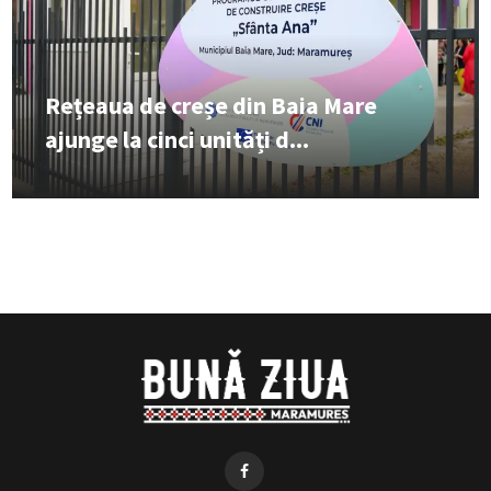
Rețeaua de creșe din Baia Mare
ajunge la cinci unități d...