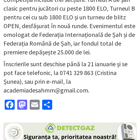
clasic pentru jucători cu peste 1800 ELO, Turneul B
pentru cei cu sub 1800 ELO și un turneu de blitz
OPEN, desfășurat în nouă runde. Evenimentul este
omologat de Federația Internațională de Șah și de
Federația Română de Șah, iar fondul total de
premiere depășește 25.000 de lei.
Înscrierile sunt deschise până la 21 ianuarie și se
pot face telefonic, la 0741 329 863 (Cristina
Șunea), sau prin e-mail, la
academiadesahmm@gmail.com.
Facebook
Mastodon
Email
Partajează