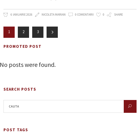
6 IANUARIE 2026
NICOLETA MARIAN
0 COMENTARII
0
SHARE
1
2
3
PROMOTED POST
No posts were found.
SEARCH POSTS
POST TAGS