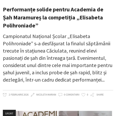
Performanțe solide pentru Academia de
Șah Maramureș la competiția „Elisabeta
Polihroniade”
Campionatul Național Școlar „Elisabeta
Polihroniade” s‑a desfășurat la finalul săptămânii
trecute în stațiunea Căciulata, reunind elevi
pasionați de șah din întreaga țară. Evenimentul,
considerat unul dintre cele mai importante pentru
șahul juvenil, a inclus probe de șah rapid, blitz și
dezlegări, într-un cadru dedicat performanței
2 FEBRUARIE 2026
NICOLETA MARIAN
0 COMENTARII
0
SHARE
SPORT