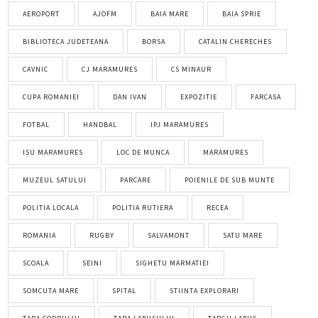
AEROPORT
AJOFM
BAIA MARE
BAIA SPRIE
BIBLIOTECA JUDETEANA
BORSA
CATALIN CHERECHES
CAVNIC
CJ MARAMURES
CS MINAUR
CUPA ROMANIEI
DAN IVAN
EXPOZITIE
FARCASA
FOTBAL
HANDBAL
IPJ MARAMURES
ISU MARAMURES
LOC DE MUNCA
MARAMURES
MUZEUL SATULUI
PARCARE
POIENILE DE SUB MUNTE
POLITIA LOCALA
POLITIA RUTIERA
RECEA
ROMANIA
RUGBY
SALVAMONT
SATU MARE
SCOALA
SEINI
SIGHETU MARMATIEI
SOMCUTA MARE
SPITAL
STIINTA EXPLORARI