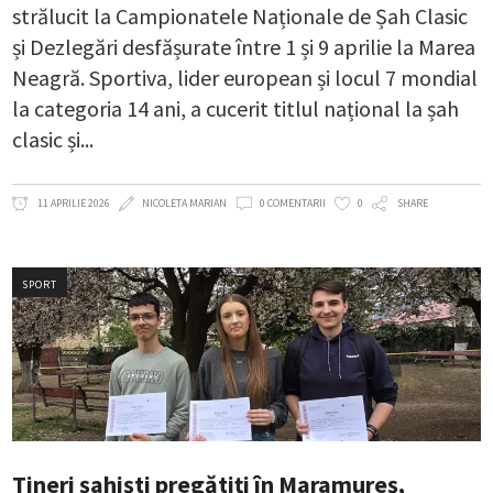
strălucit la Campionatele Naționale de Șah Clasic
și Dezlegări desfășurate între 1 și 9 aprilie la Marea
Neagră. Sportiva, lider european și locul 7 mondial
la categoria 14 ani, a cucerit titlul național la șah
clasic și
11 APRILIE 2026
NICOLETA MARIAN
0 COMENTARII
0
SHARE
SPORT
Tineri șahiști pregătiți în Maramureș,