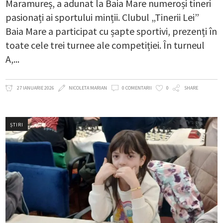
Maramureș, a adunat la Baia Mare numeroși tineri
pasionați ai sportului minții. Clubul „Tinerii Lei”
Baia Mare a participat cu șapte sportivi, prezenți în
toate cele trei turnee ale competiției. În turneul
A,
27 IANUARIE 2026
NICOLETA MARIAN
0 COMENTARII
0
SHARE
ȘTIRI