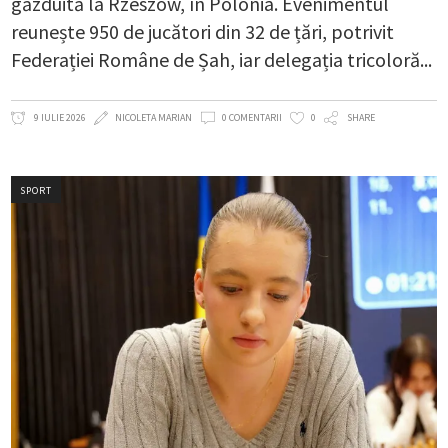
găzduită la Rzeszów, în Polonia. Evenimentul
reunește 950 de jucători din 32 de țări, potrivit
Federației Române de Șah, iar delegația tricoloră
9 IULIE 2026
NICOLETA MARIAN
0 COMENTARII
0
SHARE
SPORT