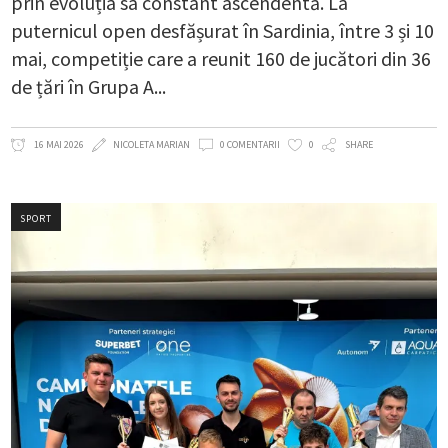
prin evoluția sa constant ascendentă. La
puternicul open desfășurat în Sardinia, între 3 și 10
mai, competiție care a reunit 160 de jucători din 36
de țări în Grupa A
16 MAI 2026
NICOLETA MARIAN
0 COMENTARII
0
SHARE
SPORT