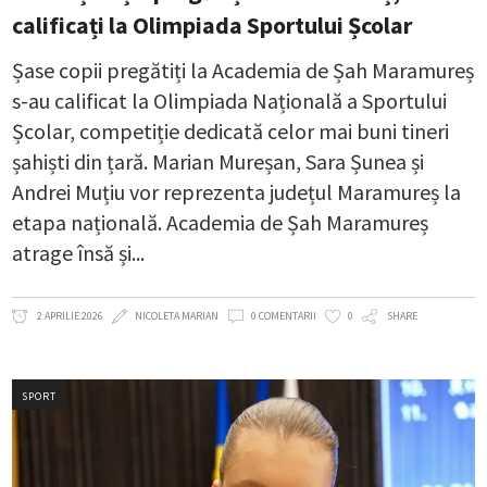
calificați la Olimpiada Sportului Școlar
Șase copii pregătiți la Academia de Șah Maramureș
s-au calificat la Olimpiada Națională a Sportului
Școlar, competiție dedicată celor mai buni tineri
șahiști din țară. Marian Mureșan, Sara Șunea și
Andrei Muțiu vor reprezenta județul Maramureș la
etapa națională. Academia de Șah Maramureș
atrage însă și
2 APRILIE 2026
NICOLETA MARIAN
0 COMENTARII
0
SHARE
SPORT