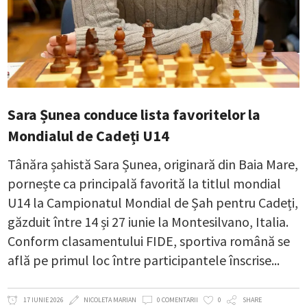
Sara Șunea conduce lista favoritelor la
Mondialul de Cadeți U14
Tânăra șahistă Sara Șunea, originară din Baia Mare,
pornește ca principală favorită la titlul mondial
U14 la Campionatul Mondial de Șah pentru Cadeți,
găzduit între 14 și 27 iunie la Montesilvano, Italia.
Conform clasamentului FIDE, sportiva română se
află pe primul loc între participantele înscrise
17 IUNIE 2026
NICOLETA MARIAN
0 COMENTARII
0
SHARE