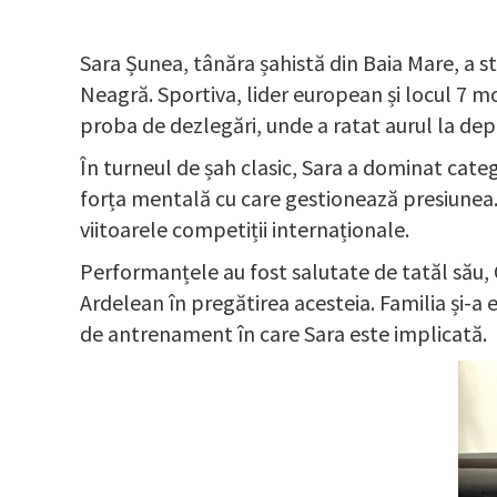
Sara Șunea, tânăra șahistă din Baia Mare, a st
Neagră. Sportiva, lider european și locul 7 mon
proba de dezlegări, unde a ratat aurul la dep
În turneul de șah clasic, Sara a dominat catego
forța mentală cu care gestionează presiunea.
viitoarele competiții internaționale.
Performanțele au fost salutate de tatăl său, O
Ardelean în pregătirea acesteia. Familia și-
de antrenament în care Sara este implicată.