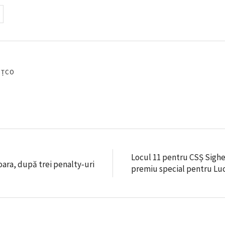
EȚCO
Locul 11 pentru CSȘ Sighe
oara, după trei penalty‑uri
premiu special pentru Lu