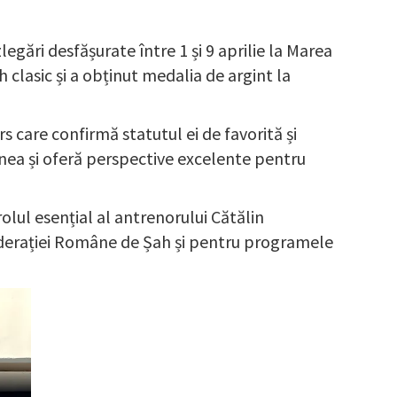
egări desfășurate între 1 și 9 aprilie la Marea
h clasic și a obținut medalia de argint la
rs care confirmă statutul ei de favorită și
unea și oferă perspective excelente pentru
olul esențial al antrenorului Cătălin
Federației Române de Șah și pentru programele