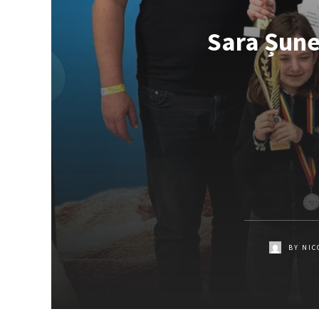
Sara Șune
BY
NIC