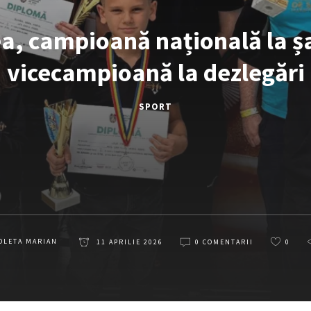
a, campioană națională la șah
vicecampioană la dezlegări
SPORT
OLETA MARIAN
11 APRILIE 2026
0 COMENTARII
0