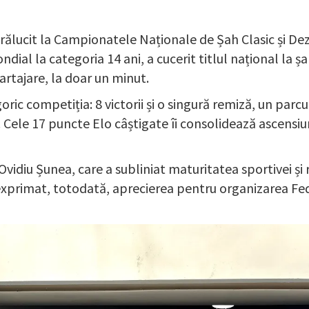
rălucit la Campionatele Naționale de Șah Clasic și Dezl
dial la categoria 14 ani, a cucerit titlul național la șa
artajare, la doar un minut.
ric competiția: 8 victorii și o singură remiză, un parcu
 Cele 17 puncte Elo câștigate îi consolidează ascensi
vidiu Șunea, care a subliniat maturitatea sportivei și r
a exprimat, totodată, aprecierea pentru organizarea 