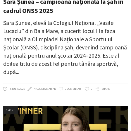
Sara Șunea – campioană națională la șah în
cadrul ONSS 2025
Sara Șunea, elevă la Colegiul Național „Vasile
Lucaciu” din Baia Mare, a cucerit locul I la faza
națională a Olimpiadei Naționale a Sportului
Școlar (ONSS), disciplina șah, devenind campioană
națională pentru anul școlar 2024–2025. Este al
doilea titlu de acest fel pentru tânăra sportivă,
după
5 IULIE 2025
NICOLETA MARIAN
0 COMENTARII
0
SHARE
SPORT