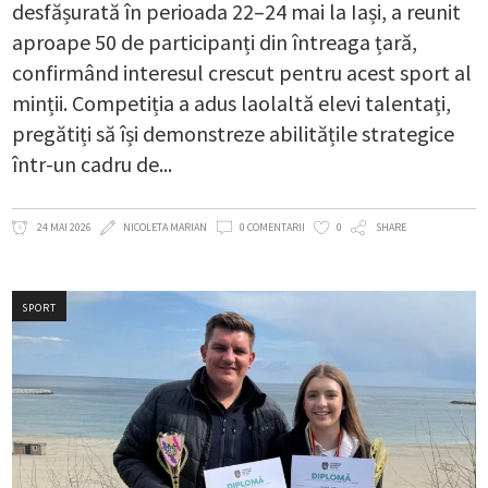
desfășurată în perioada 22–24 mai la Iași, a reunit
aproape 50 de participanți din întreaga țară,
confirmând interesul crescut pentru acest sport al
minții. Competiția a adus laolaltă elevi talentați,
pregătiți să își demonstreze abilitățile strategice
într-un cadru de
24 MAI 2026
NICOLETA MARIAN
0 COMENTARII
0
SHARE
SPORT