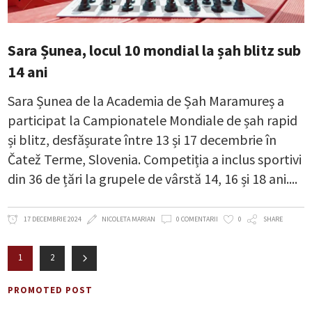
Sara Șunea, locul 10 mondial la șah blitz sub
14 ani
Sara Șunea de la Academia de Șah Maramureș a
participat la Campionatele Mondiale de șah rapid
și blitz, desfășurate între 13 și 17 decembrie în
Čatež Terme, Slovenia. Competiția a inclus sportivi
din 36 de țări la grupele de vârstă 14, 16 și 18 ani.
17 DECEMBRIE 2024
NICOLETA MARIAN
0 COMENTARII
0
SHARE
1
2
PROMOTED POST