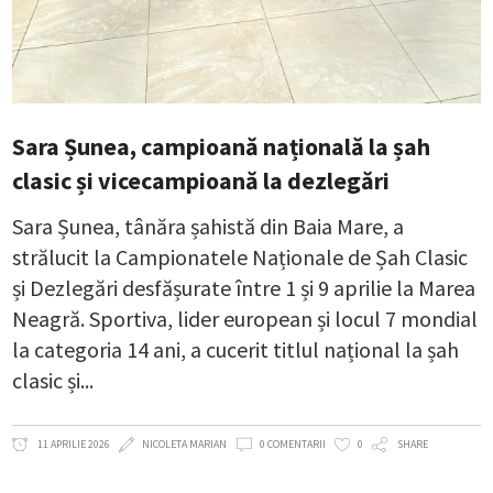
Sara Șunea, campioană națională la șah
clasic și vicecampioană la dezlegări
Sara Șunea, tânăra șahistă din Baia Mare, a
strălucit la Campionatele Naționale de Șah Clasic
și Dezlegări desfășurate între 1 și 9 aprilie la Marea
Neagră. Sportiva, lider european și locul 7 mondial
la categoria 14 ani, a cucerit titlul național la șah
clasic și
11 APRILIE 2026
NICOLETA MARIAN
0 COMENTARII
0
SHARE