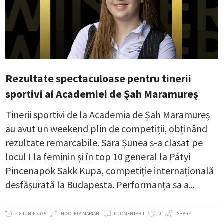
Rezultate spectaculoase pentru tinerii
sportivi ai Academiei de Șah Maramureș
Tinerii sportivi de la Academia de Șah Maramureș
au avut un weekend plin de competiții, obținând
rezultate remarcabile. Sara Șunea s-a clasat pe
locul I la feminin și în top 10 general la Pátyi
Pincenapok Sakk Kupa, competiție internațională
desfășurată la Budapesta. Performanța sa a
18 IUNIE 2025
NICOLETA MARIAN
0 COMENTARII
0
SHARE