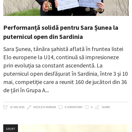
Performanță solidă pentru Sara Șunea la
puternicul open din Sardinia
Sara Șunea, tânăra șahistă aflată în fruntea listei
Elo europene la U14, continuă să impresioneze
prin evoluția sa constant ascendentă. La
puternicul open desfășurat în Sardinia, între 3 și 10
mai, competiție care a reunit 160 de jucători din 36
de țări în Grupa A
16 MAI 2026
NICOLETA MARIAN
0 COMENTARII
0
SHARE
SPORT